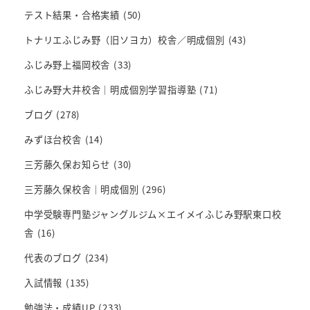
テスト結果・合格実績
(50)
トナリエふじみ野（旧ソヨカ）校舎／明成個別
(43)
ふじみ野上福岡校舎
(33)
ふじみ野大井校舎｜明成個別学習指導塾
(71)
ブログ
(278)
みずほ台校舎
(14)
三芳藤久保お知らせ
(30)
三芳藤久保校舎｜明成個別
(296)
中学受験専門塾ジャングルジム×エイメイふじみ野駅東口校
舎
(16)
代表のブログ
(234)
入試情報
(135)
勉強法・成績UP
(233)