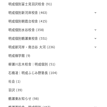
明成個別富士見羽沢校舎
(91)
明成個別新河岸校舎
(463)
明成個別朝霞台校舎
(415)
明成個別水谷校舎
(358)
明成個別鶴瀬東校舎
(551)
明成新河岸・南古谷 大河
(236)
明成極学館
(9)
柳瀬川志木校舎｜明成個別
(51)
石橋凌｜明成ふじみ野塾長
(104)
社会
(1)
羽沢
(39)
鶴瀬東お知らせ
(98)