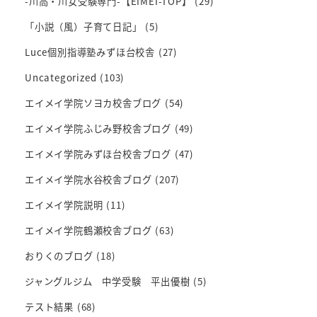
-川高・川女受験専門-【EIMEI-TOP】
(29)
「小説（風）子育て日記」
(5)
Luce個別指導塾みずほ台校舎
(27)
Uncategorized
(103)
エイメイ学院ソヨカ校舎ブログ
(54)
エイメイ学院ふじみ野校舎ブログ
(49)
エイメイ学院みずほ台校舎ブログ
(47)
エイメイ学院水谷校舎ブログ
(207)
エイメイ学院説明
(11)
エイメイ学院鶴瀬校舎ブログ
(63)
おりくのブログ
(18)
ジャングルジム 中学受験 平出優樹
(5)
テスト結果
(68)