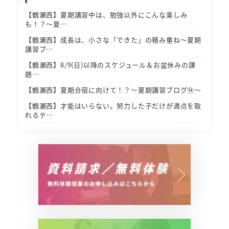
【鶴瀬西】夏期講習中は、勉強以外にこんな楽しみ
も！？～夏…
【鶴瀬西】成長は、小さな「できた」の積み重ね～夏期
講習ブ…
【鶴瀬西】8/9(日)以降のスケジュール＆お盆休みの課
題…
【鶴瀬西】夏期合宿に向けて！？～夏期講習ブログ⑭～
【鶴瀬西】才能はいらない。努力した子だけが満点を取
れるテ…