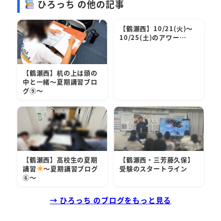
ひろっち の他の記事
【鶴瀬西】10/21(火)～
10/25(土)のアワー…
【鶴瀬西】机の上は頭の
中と一緒～夏期講習ブロ
グ⑨～
【鶴瀬西】高校生の夏期
【鶴瀬西・三芳藤久保】
講習
～夏期講習ブログ
受験のスタートライン
⑥～
→ ひろっち のブログをもっと見る