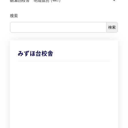
鶴瀬西校舎 明成個別
(447)
検索
検索
みずほ台校舎