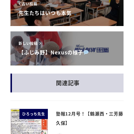
古い投稿
先生たちはいつも本気
新しい投稿
【ふじみ野】Nexusの様子
関連記事
塾報12月号！【鶴瀬西・三芳藤
ひろっち先生
久保】