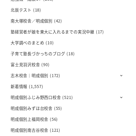
北辰テスト
(18)
南大塚校舎／明成個別
(42)
塾経営者が娘を東大に入れるまでの実況中継
(17)
大学調べのまとめ
(10)
子育て塾長づかっちのブログ
(18)
富士見羽沢校舎
(90)
志木校舎｜明成個別
(172)
新着情報
(1,557)
明成個別ふじみ野西口校舎
(521)
明成個別みずほ台校舎
(55)
明成個別上福岡校舎
(56)
明成個別南古谷校舎
(121)