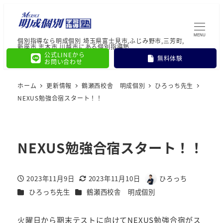
MENU
個別指導なら明成個別 埼玉県富士見市,ふじみ野市,三芳町,
新座市,志木市,川越市にある個別指導塾
公式LINEから
無料体験
お問い合わせ
ホーム
更新情報
鶴瀬西校舎 明成個別
ひろっち先生
NEXUS勉強合宿スタート！！
NEXUS勉強合宿スタート！！
2023年11月9日
2023年11月10日
ひろっち
投稿日
更新日
著
カテゴリー
カテゴリー
ひろっち先生
鶴瀬西校舎 明成個別
者
火曜日から期末テストに向けてNEXUS勉強合宿がス