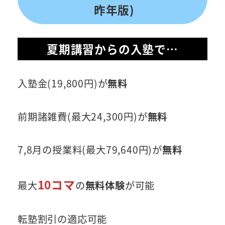
昨年版)
夏期講習からの入塾で…
入塾金(19,800円)が
無料
前期諸雑費(最大24,300円)が
無料
7,8月の授業料(最大79,640円)が
無料
10コマ
最大
の
無料体験
が可能
転塾割引の適応可能