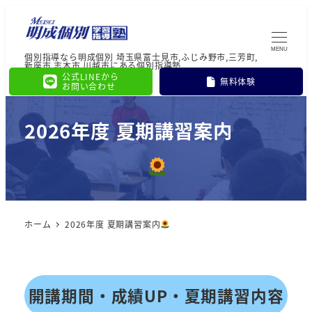
MENU
個別指導なら明成個別 埼玉県富士見市,ふじみ野市,三芳町,
新座市,志木市,川越市にある個別指導塾
公式LINEから
無料体験
お問い合わせ
2026年度 夏期講習案内
ホーム
2026年度 夏期講習案内
開講期間・成績UP・夏期講習内容