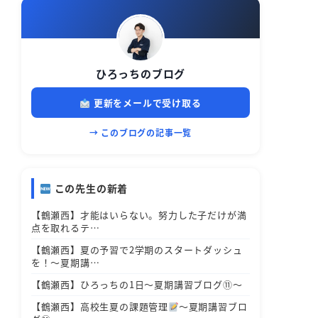
ひろっちのブログ
更新をメールで受け取る
→ このブログの記事一覧
この先生の新着
【鶴瀬西】才能はいらない。努力した子だけが満
点を取れるテ…
【鶴瀬西】夏の予習で2学期のスタートダッシュ
を！～夏期講…
【鶴瀬西】ひろっちの1日～夏期講習ブログ⑪～
【鶴瀬西】高校生夏の課題管理
～夏期講習ブロ