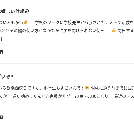
は嬉しい仕組み
ない人も多い
学校のワークは学校先生から渡されたテストで点数を
れどもその鍵の使い方がなかなかに扉を開けられない使🗝
提出する
]
5日
いぞ‼
いる鶴瀬西校舎ですが、小学生もすごいんです
明成に通う前までは国
たのが、 通い始めてぐんぐん点数が伸び、70点・80点になり、 最近のテ
3日