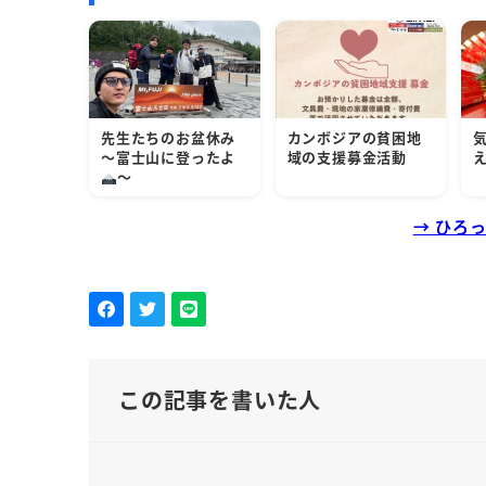
先生たちのお盆休み
カンボジアの貧困地
～富士山に登ったよ
域の支援募金活動
～
→ ひろ
この記事を書いた人