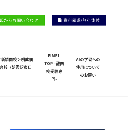
INEからお問い合わせ
資料請求/無料体験
EIMEI-
＜新規開校＞明成個
AIの学習への
TOP -難関
岸台校（朝霞駅東口
使用について
校受験専
）
のお願い
門-