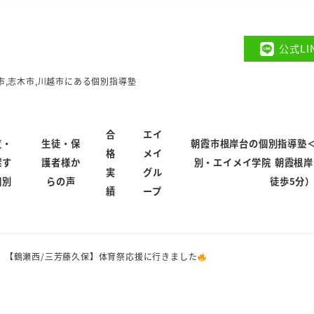
公式L
市,志木市,川越市にある個別指導塾
合
エイ
覧・
生徒・保
朝霞市根岸台の個別指導塾
格
メイ
探す
護者様か
別・エイメイ学院 朝霞根
実
グル
個別
らの声
徒歩5分
績
ープ
【鶴瀬西/三芳藤久保】体育祭応援に行きました