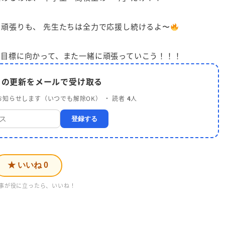
の頑張りも、 先生たちは全力で応援し続けるよ〜
の目標に向かって、また一緒に頑張っていこう！！！
 の更新をメールで受け取る
知らせします（いつでも解除OK） ・ 読者
4
人
登録する
★ いいね
0
事が役に立ったら、いいね！