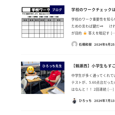
学校のワークチェック
ブログ
学校のワーク重要性を知ら
ための言わば鍵だ🗝 け
が目的
答えを暗記す […
石橋和樹
2024年9月2
【鶴瀬西】小学生もすご
ひろっち先生
中学生が多く通ってくれて
テストが、5.60点台だっ
はなんと！！ 2回連続 […]
ひろっち
2024年7月1