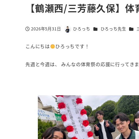
【鶴瀬西/三芳藤久保】体
カテゴリー
カテ
2026年5月31日
ひろっち
ひろっち先生
投稿日
著
者
こんにちは
ひろっちです！
先週と今週は、 みんなの体育祭の応援に行ってき