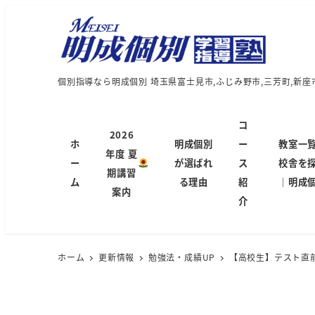
個別指導なら明成個別 埼玉県富士見市,ふじみ野市,三芳町,新座
コ
2026
ホ
明成個別
ー
教室一
年度 夏
ー
が選ばれ
ス
校舎を
期講習
ム
る理由
紹
｜明成
案内
介
ホーム
更新情報
勉強法・成績UP
【高校生】テスト直