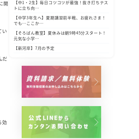
【中1・2生】毎日コツコツが最強！抜き打ちテス
に開
トに立ち向…
【中学3年生へ】夏期講習前半戦、お疲れさま！
でも…ここか…
てい
【そろばん教室】夏休みは朝9時45分スタート！
元気な小学…
【新河岸】7月の予定
んだ
る効