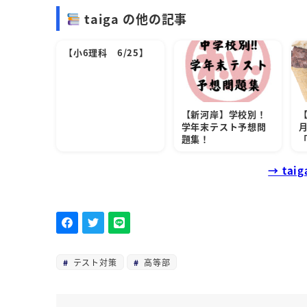
taiga の他の記事
【小6理科 6/25】
【新河岸】学校別！
学年末テスト予想問
題集！
→ ta
テスト対策
高等部