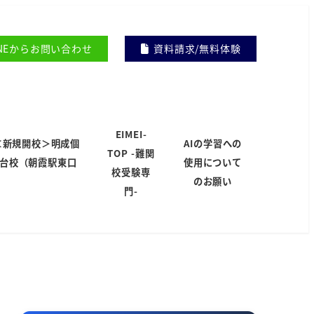
INEからお問い合わせ
資料請求/無料体験
EIMEI-
＜新規開校＞明成個
AIの学習への
TOP -難関
岸台校（朝霞駅東口
使用について
校受験専
）
のお願い
門-