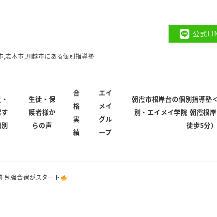
公式L
市,志木市,川越市にある個別指導塾
合
エイ
覧・
生徒・保
朝霞市根岸台の個別指導塾
格
メイ
探す
護者様か
別・エイメイ学院 朝霞根
実
グル
個別
らの声
徒歩5分
績
ープ
前 勉強合宿がスタート