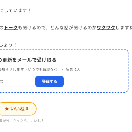
にしています！
の
トーク
も聞けるので、どんな話が聞けるのか
ワクワク
します
しょう！
a の更新をメールで受け取る
知らせします（いつでも解除OK） ・ 読者
2
人
登録する
★ いいね
0
事が役に立ったら、いいね！