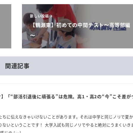
新しい投稿
【鶴瀬東】初めての中間テスト〜高等部編
〜
関連記事
】「“部活引退後に頑張る”は危険。高1・高2の“今”こそ差が
たちに伝えなきゃいけないことがあります。それは中学と同じノリで夏
りないということです！ 大学入試も同じノリでやると絶対にうまくいき
じの […]