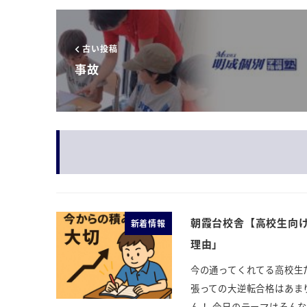
古い投稿
事故
朝霞台校舎【高校生向け
新着情報
理由」
今の通ってくれてる高校生
張っての大逆転合格はあま
ん！ 今日のテーマはそんな感