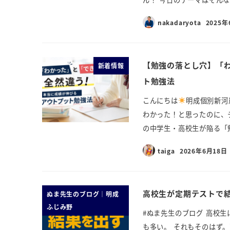
nakadaryota
2025年
【勉強の落とし穴】「
新着情報
ト勉強法
こんにちは
明成個別新河
わかった！と思ったのに、
の中学生・高校生が陥る「勉
taiga
2026年6月18日
高校生が定期テストで
ぬま先生のブログ｜明成
ふじみ野
#ぬま先生のブログ 高校
も多い。 それもそのはず。