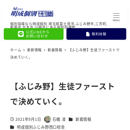
MENU
個別指導なら明成個別 埼玉県富士見市,ふじみ野市,三芳町,
新座市,志木市,川越市にある個別指導塾
公式LINEから
無料体験
お問い合わせ
ホーム
更新情報
新着情報
【ふじみ野】生徒ファーストで
決めていく。
【ふじみ野】生徒ファースト
で決めていく。
カテゴリー
2021年9月1日
石橋 凌
新着情報
投稿日
著
カテゴリー
明成個別ふじみ野西口校舎