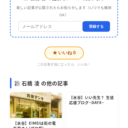
新しい記事が公開されたらお知らせします（いつでも解除
OK）
登録する
★ いいね
0
この記事が役に立ったら、いいね！
石橋 凌 の他の記事
【水谷】いい先生？ 生徒
応援ブログ~DAY8~
【水谷】EIMEIは街の電