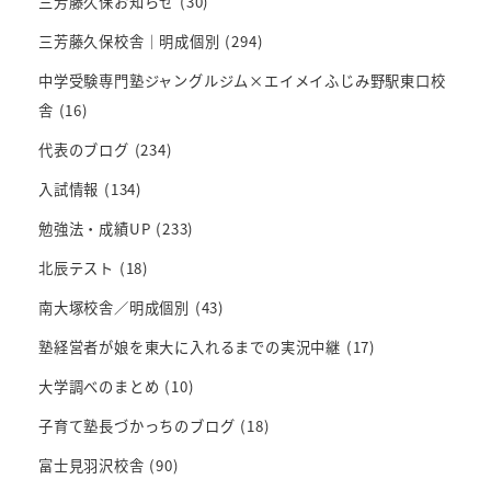
三芳藤久保お知らせ
(30)
三芳藤久保校舎｜明成個別
(294)
中学受験専門塾ジャングルジム×エイメイふじみ野駅東口校
舎
(16)
代表のブログ
(234)
入試情報
(134)
勉強法・成績UP
(233)
北辰テスト
(18)
南大塚校舎／明成個別
(43)
塾経営者が娘を東大に入れるまでの実況中継
(17)
大学調べのまとめ
(10)
子育て塾長づかっちのブログ
(18)
富士見羽沢校舎
(90)