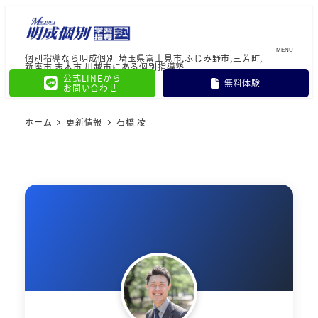
MENU
個別指導なら明成個別 埼玉県富士見市,ふじみ野市,三芳町,
新座市,志木市,川越市にある個別指導塾
公式LINEから
無料体験
お問い合わせ
ホーム
更新情報
石橋 凌