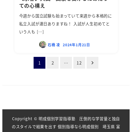
ての心構え
今週から国立試験も始まっていて来週から本格的に
私立入試が連日ありますね！ 入試が人生初めてと
いう人も […]
石橋 凌
2024年1月21日
投
1
2
…
12
稿
の
ペ
ー
Copyright © 明成個別学習指導塾 圧倒的な学習量と独自
のスタイルで結果を出す 個別指導なら明成個別 埼玉県 富
ジ