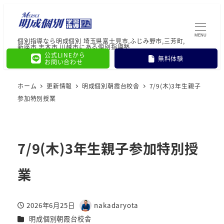
MENU
個別指導なら明成個別 埼玉県富士見市,ふじみ野市,三芳町,
新座市,志木市,川越市にある個別指導塾
公式LINEから
無料体験
お問い合わせ
ホーム
更新情報
明成個別朝霞台校舎
7/9(木)3年生親子
参加特別授業
7/9(木)3年生親子参加特別授
業
2026年6月25日
nakadaryota
投稿日
著
カテゴリー
明成個別朝霞台校舎