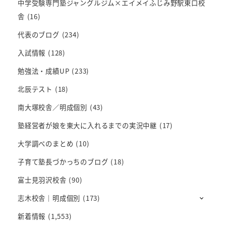
中学受験専門塾ジャングルジム×エイメイふじみ野駅東口校
舎
(16)
代表のブログ
(234)
入試情報
(128)
勉強法・成績UP
(233)
北辰テスト
(18)
南大塚校舎／明成個別
(43)
塾経営者が娘を東大に入れるまでの実況中継
(17)
大学調べのまとめ
(10)
子育て塾長づかっちのブログ
(18)
富士見羽沢校舎
(90)
志木校舎｜明成個別
(173)
新着情報
(1,553)