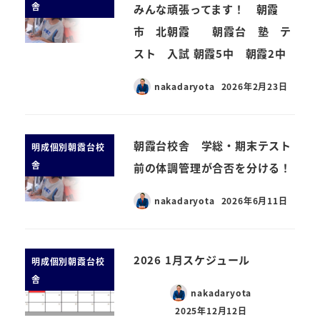
舎
みんな頑張ってます！ 朝霞
市 北朝霞 朝霞台 塾 テ
スト 入試 朝霞5中 朝霞2中
nakadaryota
2026年2月23日
朝霞台校舎 学総・期末テスト
明成個別朝霞台校
舎
前の体調管理が合否を分ける！
nakadaryota
2026年6月11日
2026 1月スケジュール
明成個別朝霞台校
舎
nakadaryota
2025年12月12日