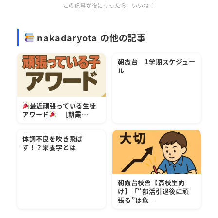
この記事が役に立ったら、いいね！
nakadaryota の他の記事
朝霞台 1学期スケジュー
ル
最近頑張っている生徒
アワード
[朝霞…
体調不良を吹き飛ば
す！？栄養学とは
朝霞台校舎【高校生向
け】「“部活引退後に頑
張る”は危…