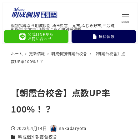
MENU
個別指導なら明成個別 埼玉県富士見市,ふじみ野市,三芳町,
新座市,志木市,川越市にある個別指導塾
公式LINEから
無料体験
お問い合わせ
ホーム
更新情報
明成個別朝霞台校舎
【朝霞台校舎】点
数UP率100%！？
【朝霞台校舎】点数UP率
100%！？
2023年4月14日
nakadaryota
投稿日
著
カテゴリー
明成個別朝霞台校舎