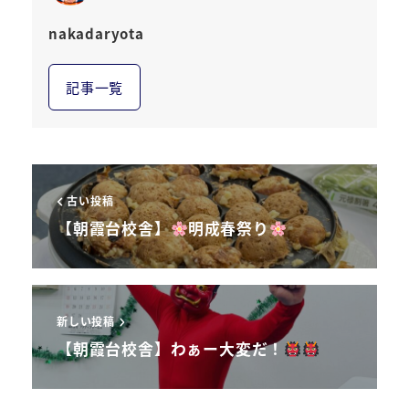
nakadaryota
記事一覧
古い投稿
【朝霞台校舎】
明成春祭り
新しい投稿
【朝霞台校舎】わぁー大変だ！