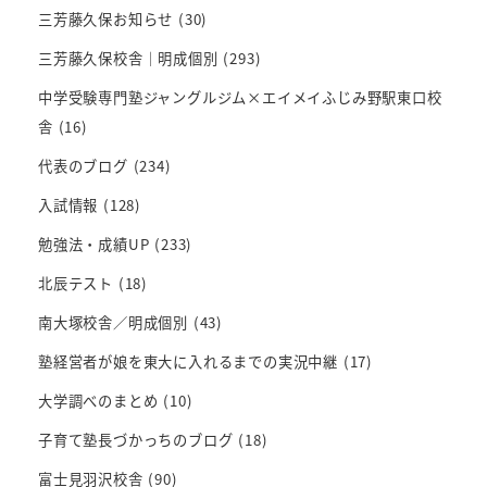
三芳藤久保お知らせ
(30)
三芳藤久保校舎｜明成個別
(293)
中学受験専門塾ジャングルジム×エイメイふじみ野駅東口校
舎
(16)
代表のブログ
(234)
入試情報
(128)
勉強法・成績UP
(233)
北辰テスト
(18)
南大塚校舎／明成個別
(43)
塾経営者が娘を東大に入れるまでの実況中継
(17)
大学調べのまとめ
(10)
子育て塾長づかっちのブログ
(18)
富士見羽沢校舎
(90)