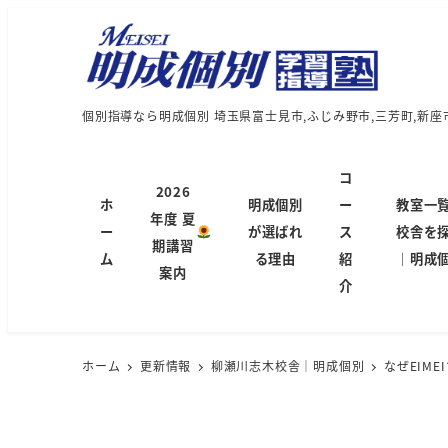
個別指導なら明成個別 埼玉県富士見市,ふじみ野市,三芳町,新座
コ
2026
ホ
明成個別
ー
教室一
年度 夏
ー
が選ばれ
ス
校舎を
期講習
ム
る理由
紹
｜明成
案内
介
ホーム
更新情報
柳瀬川志木校舎｜明成個別
なぜEIM