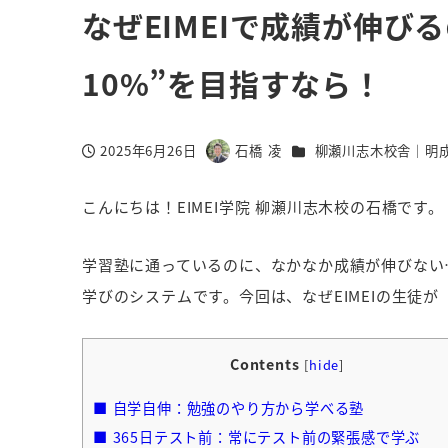
なぜEIMEIで成績が伸び
10%”を目指すなら！
カテゴリー
2025年6月26日
石橋 凌
柳瀬川志木校舎｜明
投稿日
著
者
こんにちは！EIMEI学院 柳瀬川志木校の石橋です。
学習塾に通っているのに、なかなか成績が伸びない…
学びのシステムです。今回は、なぜEIMEIの生徒
Contents
[
hide
]
■ 自学自伸：勉強のやり方から学べる塾
■ 365日テスト前：常にテスト前の緊張感で学ぶ