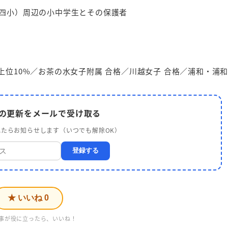
四小）周辺の小中学生とその保護者
生 上位10%／お茶の水女子附属 合格／川越女子 合格／浦和・浦
 の更新をメールで受け取る
たらお知らせします（いつでも解除OK）
登録する
★ いいね
0
事が役に立ったら、いいね！