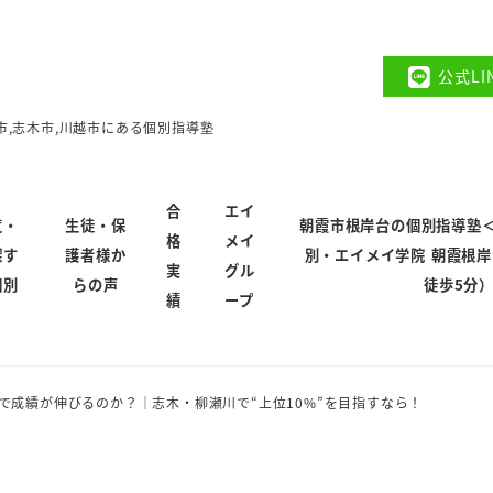
公式L
市,志木市,川越市にある個別指導塾
合
エイ
覧・
生徒・保
朝霞市根岸台の個別指導塾
格
メイ
探す
護者様か
別・エイメイ学院 朝霞根
実
グル
個別
らの声
徒歩5分
績
ープ
EIで成績が伸びるのか？｜志木・柳瀬川で“上位10%”を目指すなら！