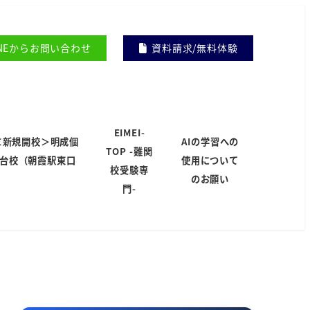
INEからお問い合わせ
資料請求/無料体験
EIMEI-
＜新規開校＞明成個
AIの学習への
TOP -難関
岸台校（朝霞駅東口
使用について
校受験専
）
のお願い
門-