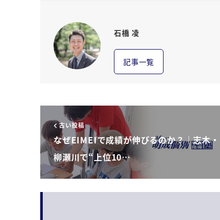
石橋 凌
記事一覧
古い投稿
なぜEIMEIで成績が伸びるのか？｜志木・
柳瀬川で“上位10…