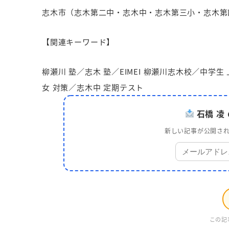
志木市（志木第二中・志木中・志木第三小・志木第
【関連キーワード】
柳瀬川 塾／志木 塾／EIMEI 柳瀬川志木校／中学
女 対策／志木中 定期テスト
石橋 凌
新しい記事が公開され
この記