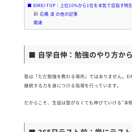
■ EIMEI-TOP：上位10%から1位を本気で目指す特
石橋 凌 の他の記事
関連
■ 自学自伸：勉強のやり方か
塾は「ただ勉強を教わる場所」ではありません。EI
継続する力を身につける指導を行っています。
だからこそ、生徒は塾がなくても伸びていける“本
■ 365日テスト前：常にテス