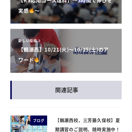
【RS応用コース理科】～3時間で伸びを
実感
～
新しい投稿
【鶴瀬西】10/21(火)～10/25(土)のア
ワード
関連記事
【鶴瀬西校、三芳藤久保校】夏
ブログ
期講習のご説明、随時実施中！