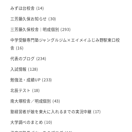
みずほ台校舎
(14)
三芳藤久保お知らせ
(30)
三芳藤久保校舎｜明成個別
(293)
中学受験専門塾ジャングルジム×エイメイふじみ野駅東口校
舎
(16)
代表のブログ
(234)
入試情報
(128)
勉強法・成績UP
(233)
北辰テスト
(18)
南大塚校舎／明成個別
(43)
塾経営者が娘を東大に入れるまでの実況中継
(17)
大学調べのまとめ
(10)