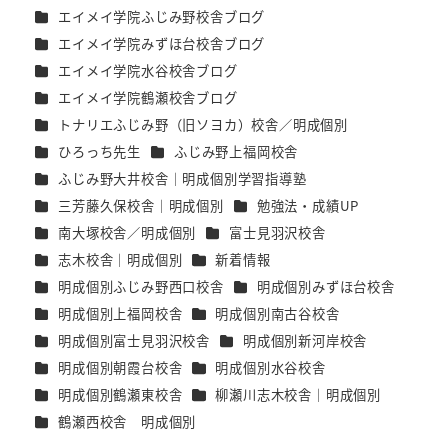
者
カテゴリー
エイメイ学院ふじみ野校舎ブログ
カテゴリー
エイメイ学院みずほ台校舎ブログ
カテゴリー
エイメイ学院水谷校舎ブログ
カテゴリー
エイメイ学院鶴瀬校舎ブログ
カテゴリー
トナリエふじみ野（旧ソヨカ）校舎／明成個別
カテゴリー
カテゴリー
ひろっち先生
ふじみ野上福岡校舎
カテゴリー
ふじみ野大井校舎｜明成個別学習指導塾
カテゴリー
カテゴリー
三芳藤久保校舎｜明成個別
勉強法・成績UP
カテゴリー
カテゴリー
南大塚校舎／明成個別
富士見羽沢校舎
カテゴリー
カテゴリー
志木校舎｜明成個別
新着情報
カテゴリー
カテゴリー
明成個別ふじみ野西口校舎
明成個別みずほ台校舎
カテゴリー
カテゴリー
明成個別上福岡校舎
明成個別南古谷校舎
カテゴリー
カテゴリー
明成個別富士見羽沢校舎
明成個別新河岸校舎
カテゴリー
カテゴリー
明成個別朝霞台校舎
明成個別水谷校舎
カテゴリー
カテゴリー
明成個別鶴瀬東校舎
柳瀬川志木校舎｜明成個別
カテゴリー
鶴瀬西校舎 明成個別