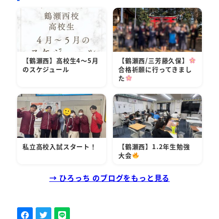
【鶴瀬西】高校生4～5月
【鶴瀬西/三芳藤久保】
のスケジュール
合格祈願に行ってきまし
た
私立高校入試スタート！
【鶴瀬西】1.2年生勉強
大会
→ ひろっち のブログをもっと見る