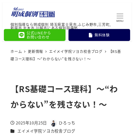
MENU
個別指導なら明成個別 埼玉県富士見市,ふじみ野市,三芳町,
新座市,志木市,川越市にある個別指導塾
公式LINEから
無料体験
お問い合わせ
ホーム
更新情報
エイメイ学院ソヨカ校舎ブログ
【RS基
礎コース理科】～“わからない”を残さない！～
【RS基礎コース理科】～“わ
からない”を残さない！～
2025年10月25日
ひろっち
投稿日
著
カテゴリー
エイメイ学院ソヨカ校舎ブログ