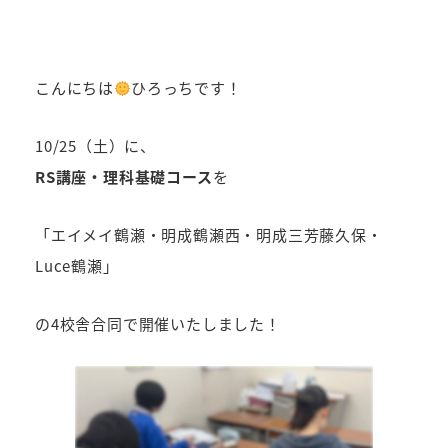
こんにちは
ひろっちです！
10/25（土）に、
RS講座・理科基礎コース
を
「エイメイ鶴瀬・明成鶴瀬西・明成三芳藤久保・
Luce鶴瀬」
の4校舎合同で開催いたしました！