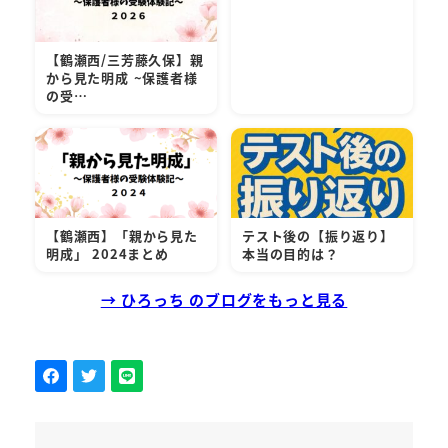
【鶴瀬西/三芳藤久保】親
から見た明成 ~保護者様
の受…
【鶴瀬西】「親から見た
テスト後の【振り返り】
明成」 2024まとめ
本当の目的は？
→ ひろっち のブログをもっと見る