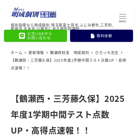
MENU
個別指導なら明成個別 埼玉県富士見市,ふじみ野市,三芳町,
新座市,志木市,川越市にある個別指導塾
公式LINEから
無料体験
お問い合わせ
ホーム
更新情報
鶴瀬西校舎 明成個別
ひろっち先生
【鶴瀬西・三芳藤久保】2025年度1学期中間テスト点数UP・高得
点速報！！
【鶴瀬西・三芳藤久保】2025
年度1学期中間テスト点数
UP・高得点速報！！