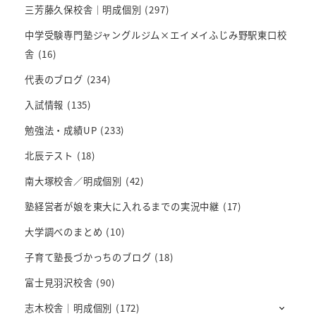
三芳藤久保校舎｜明成個別
(297)
中学受験専門塾ジャングルジム×エイメイふじみ野駅東口校
舎
(16)
代表のブログ
(234)
入試情報
(135)
勉強法・成績UP
(233)
北辰テスト
(18)
南大塚校舎／明成個別
(42)
塾経営者が娘を東大に入れるまでの実況中継
(17)
大学調べのまとめ
(10)
子育て塾長づかっちのブログ
(18)
富士見羽沢校舎
(90)
志木校舎｜明成個別
(172)