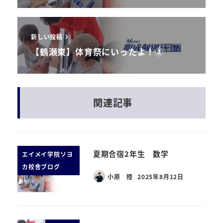
新しい投稿
【鶴瀬東】体育祭にいったよ！②
関連記事
夏期合宿2年生 数学
エイメイ学院ソヨ
カ校舎ブログ
小原 陸
2025年8月12日