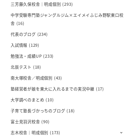
三芳藤久保校舎｜明成個別
(293)
中学受験専門塾ジャングルジム×エイメイふじみ野駅東口校
舎
(16)
代表のブログ
(234)
入試情報
(129)
勉強法・成績UP
(233)
北辰テスト
(18)
南大塚校舎／明成個別
(43)
塾経営者が娘を東大に入れるまでの実況中継
(17)
大学調べのまとめ
(10)
子育て塾長づかっちのブログ
(18)
富士見羽沢校舎
(90)
志木校舎｜明成個別
(173)