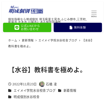
MENU
個別指導なら明成個別 埼玉県富士見市,ふじみ野市,三芳町,
新座市,志木市,川越市にある個別指導塾
公式LINEから
無料体験
お問い合わせ
ホーム
更新情報
エイメイ学院水谷校舎ブログ
【水谷】
教科書を極めよ。
【水谷】教科書を極めよ。
2022年11月23日
石橋 凌
投稿日
著
カテゴリー
カテゴリー
エイメイ学院水谷校舎ブログ
新着情報
者
カテゴリー
明成個別水谷校舎