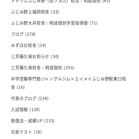
トナリエふじみ野（旧ソヨカ）校舎／明成個別
(43)
ふじみ野上福岡校舎
(33)
ふじみ野大井校舎｜明成個別学習指導塾
(71)
ブログ
(278)
みずほ台校舎
(14)
三芳藤久保お知らせ
(30)
三芳藤久保校舎｜明成個別
(293)
中学受験専門塾ジャングルジム×エイメイふじみ野駅東口校
舎
(16)
代表のブログ
(234)
入試情報
(129)
勉強法・成績UP
(233)
北辰テスト
(18)