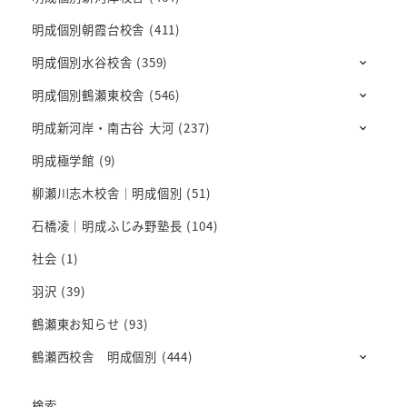
明成個別朝霞台校舎
(411)
明成個別水谷校舎
(359)
明成個別鶴瀬東校舎
(546)
明成新河岸・南古谷 大河
(237)
明成極学館
(9)
柳瀬川志木校舎｜明成個別
(51)
石橋凌｜明成ふじみ野塾長
(104)
社会
(1)
羽沢
(39)
鶴瀬東お知らせ
(93)
鶴瀬西校舎 明成個別
(444)
検索