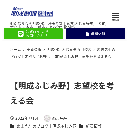
MENU
個別指導なら明成個別 埼玉県富士見市,ふじみ野市,三芳町,
新座市,志木市,川越市にある個別指導塾
公式LINEから
無料体験
お問い合わせ
ホーム
更新情報
明成個別ふじみ野西口校舎
ぬま先生の
ブログ｜明成ふじみ野
【明成ふじみ野】志望校を考える会
【明成ふじみ野】志望校を考
える会
2022年7月6日
ぬま先生
投稿日
著
カテゴリー
カテゴリー
ぬま先生のブログ｜明成ふじみ野
新着情報