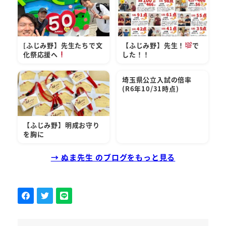
[ふじみ野】先生たちで文
【ふじみ野】先生！
で
化祭応援へ
した！！
埼玉県公立入試の倍率
(R6年10/31時点)
【ふじみ野】明成お守り
を胸に
→ ぬま先生 のブログをもっと見る