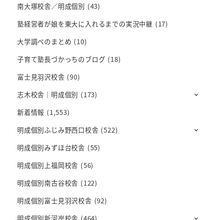
南大塚校舎／明成個別
(43)
塾経営者が娘を東大に入れるまでの実況中継
(17)
大学調べのまとめ
(10)
子育て塾長づかっちのブログ
(18)
富士見羽沢校舎
(90)
志木校舎｜明成個別
(173)
新着情報
(1,553)
明成個別ふじみ野西口校舎
(522)
明成個別みずほ台校舎
(55)
明成個別上福岡校舎
(56)
明成個別南古谷校舎
(122)
明成個別富士見羽沢校舎
(92)
明成個別新河岸校舎
(464)