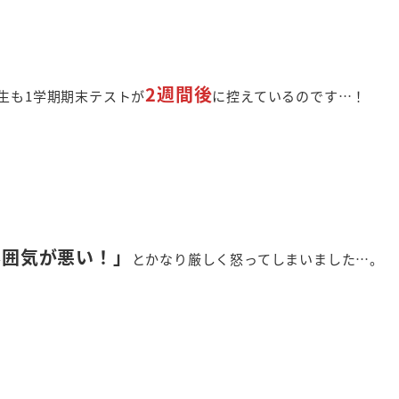
2週間後
生も1学期期末テストが
に控えているのです…！
雰囲気が悪い！」
とかなり厳しく怒ってしまいました…。