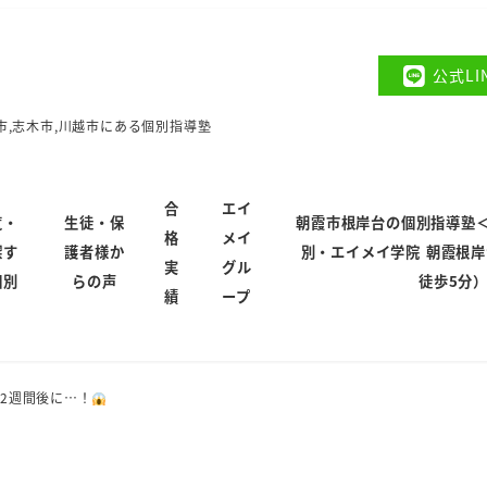
公式L
市,志木市,川越市にある個別指導塾
合
エイ
覧・
生徒・保
朝霞市根岸台の個別指導塾
格
メイ
探す
護者様か
別・エイメイ学院 朝霞根
実
グル
個別
らの声
徒歩5分
績
ープ
2週間後に…！