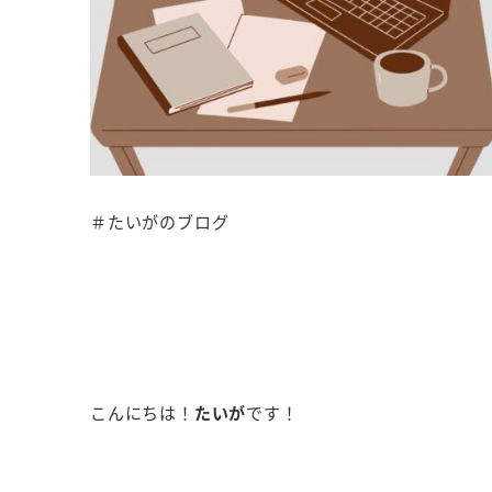
＃たいがのブログ
こんにちは！
たいが
です！