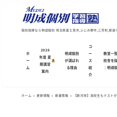
個別指導なら明成個別 埼玉県富士見市,ふじみ野市,三芳町,新座
コ
2026
ホ
明成個別
ー
教室一
年度 夏
ー
が選ばれ
ス
校舎を
期講習
ム
る理由
紹
｜明成
案内
介
ホーム
更新情報
新着情報
【新河岸】高校生もテストが