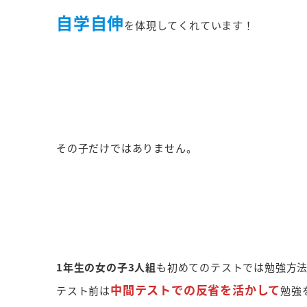
自学自伸
を体現してくれています！
その子だけではありません。
1年生の女の子3人組
も初めてのテストでは勉強方
中間テストでの反省を活かして
テスト前は
勉強