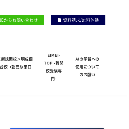
INEからお問い合わせ
資料請求/無料体験
EIMEI-
＜新規開校＞明成個
AIの学習への
TOP -難関
岸台校（朝霞駅東口
使用について
校受験専
）
のお願い
門-