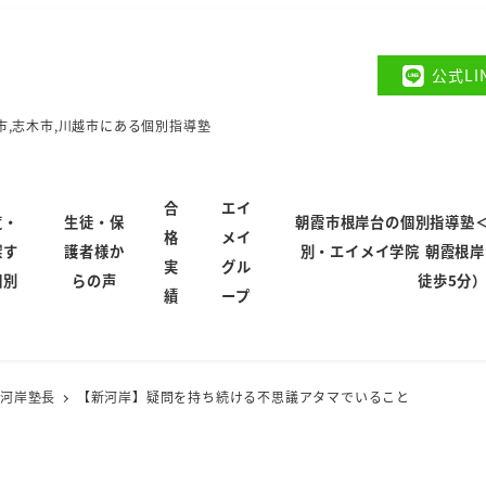
公式L
市,志木市,川越市にある個別指導塾
合
エイ
覧・
生徒・保
朝霞市根岸台の個別指導塾
格
メイ
探す
護者様か
別・エイメイ学院 朝霞根
実
グル
個別
らの声
徒歩5分
績
ープ
新河岸塾長
【新河岸】疑問を持ち続ける不思議アタマでいること