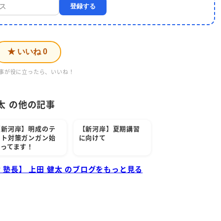
登録する
★ いいね
0
事が役に立ったら、いいね！
太 の他の記事
【新河岸】明成のテ
【新河岸】夏期講習
スト対策ガンガン始
に向けて
まってます！
 塾長】 上田 健太 のブログをもっと見る