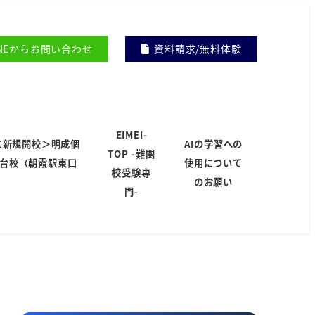
INEからお問い合わせ
資料請求/無料体験
EIMEI-
＜新規開校＞明成個
AIの学習への
TOP -難関
岸台校（朝霞駅東口
使用について
校受験専
）
のお願い
門-