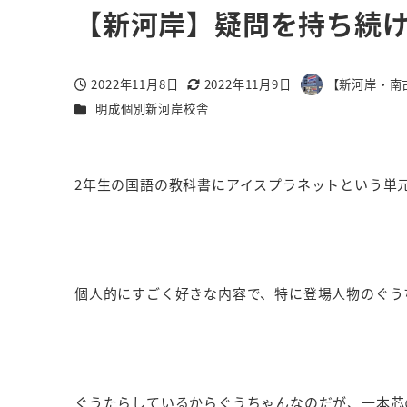
【新河岸】疑問を持ち続
2022年11月8日
2022年11月9日
【新河岸・南古
投稿日
更新日
著
カテゴリー
明成個別新河岸校舎
者
2年生の国語の教科書にアイスプラネットという単
個人的にすごく好きな内容で、特に登場人物のぐう
ぐうたらしているからぐうちゃんなのだが、一本芯