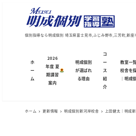
個別指導なら明成個別 埼玉県富士見市,ふじみ野市,三芳町,新座
コ
2026
ホ
明成個別
ー
教室一
年度 夏
ー
が選ばれ
ス
校舎を
期講習
ム
る理由
紹
｜明成
案内
介
ホーム
更新情報
明成個別新河岸校舎
上田健太｜明成