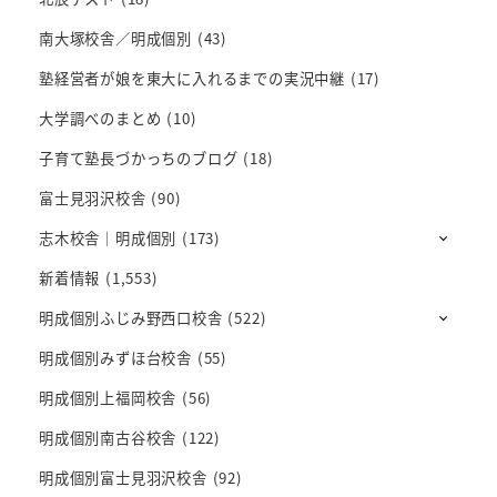
南大塚校舎／明成個別
(43)
塾経営者が娘を東大に入れるまでの実況中継
(17)
大学調べのまとめ
(10)
子育て塾長づかっちのブログ
(18)
富士見羽沢校舎
(90)
志木校舎｜明成個別
(173)
新着情報
(1,553)
明成個別ふじみ野西口校舎
(522)
明成個別みずほ台校舎
(55)
明成個別上福岡校舎
(56)
明成個別南古谷校舎
(122)
明成個別富士見羽沢校舎
(92)