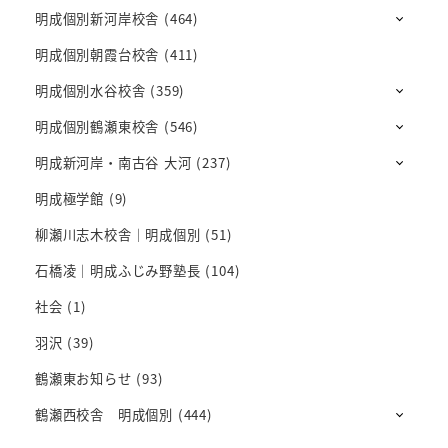
明成個別新河岸校舎
(464)
明成個別朝霞台校舎
(411)
明成個別水谷校舎
(359)
明成個別鶴瀬東校舎
(546)
明成新河岸・南古谷 大河
(237)
明成極学館
(9)
柳瀬川志木校舎｜明成個別
(51)
石橋凌｜明成ふじみ野塾長
(104)
社会
(1)
羽沢
(39)
鶴瀬東お知らせ
(93)
鶴瀬西校舎 明成個別
(444)