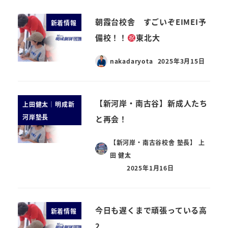
朝霞台校舎 すごいぞEIMEI予
新着情報
備校！！
東北大
nakadaryota
2025年3月15日
【新河岸・南古谷】新成人たち
上田健太｜明成新
河岸塾長
と再会！
【新河岸・南古谷校舎 塾長】 上
田 健太
2025年1月16日
今日も遅くまで頑張っている高
新着情報
2