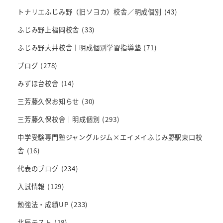
トナリエふじみ野（旧ソヨカ）校舎／明成個別
(43)
ふじみ野上福岡校舎
(33)
ふじみ野大井校舎｜明成個別学習指導塾
(71)
ブログ
(278)
みずほ台校舎
(14)
三芳藤久保お知らせ
(30)
三芳藤久保校舎｜明成個別
(293)
中学受験専門塾ジャングルジム×エイメイふじみ野駅東口校
舎
(16)
代表のブログ
(234)
入試情報
(129)
勉強法・成績UP
(233)
北辰テスト
(18)