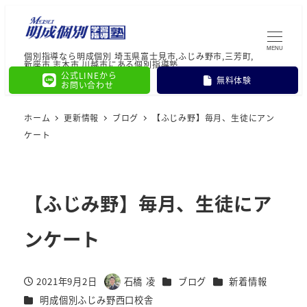
MENU
個別指導なら明成個別 埼玉県富士見市,ふじみ野市,三芳町,
新座市,志木市,川越市にある個別指導塾
公式LINEから
無料体験
お問い合わせ
ホーム
更新情報
ブログ
【ふじみ野】毎月、生徒にアン
ケート
【ふじみ野】毎月、生徒にア
ンケート
カテゴリー
カテゴリー
2021年9月2日
石橋 凌
ブログ
新着情報
投稿日
著
カテゴリー
明成個別ふじみ野西口校舎