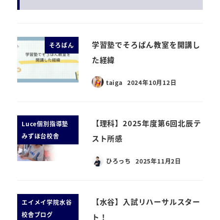
学習塾でそろばん教室を開講し
そろばん
た経緯
taiga
2024年10月12日
【理科】2025年度第6回北辰テ
Luce個別指導塾
みずほ台校舎
スト所感
ひろっち
2025年11月2日
【水谷】入試リハーサルスター
エイメイ学院水谷
校舎ブログ
ト！