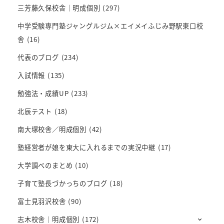
三芳藤久保校舎｜明成個別
(297)
中学受験専門塾ジャングルジム×エイメイふじみ野駅東口校
舎
(16)
代表のブログ
(234)
入試情報
(135)
勉強法・成績UP
(233)
北辰テスト
(18)
南大塚校舎／明成個別
(42)
塾経営者が娘を東大に入れるまでの実況中継
(17)
大学調べのまとめ
(10)
子育て塾長づかっちのブログ
(18)
富士見羽沢校舎
(90)
志木校舎｜明成個別
(172)