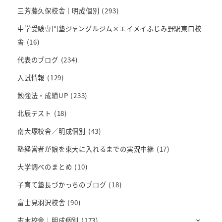
三芳藤久保校舎｜明成個別
(293)
中学受験専門塾ジャングルジム×エイメイふじみ野駅東口校
舎
(16)
代表のブログ
(234)
入試情報
(129)
勉強法・成績UP
(233)
北辰テスト
(18)
南大塚校舎／明成個別
(43)
塾経営者が娘を東大に入れるまでの実況中継
(17)
大学調べのまとめ
(10)
子育て塾長づかっちのブログ
(18)
富士見羽沢校舎
(90)
志木校舎｜明成個別
(173)