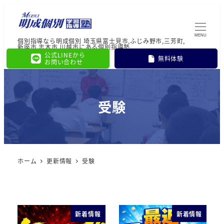
MENU
個別指導なら明成個別 埼玉県富士見市,ふじみ野市,三芳町,
新座市,志木市,川越市にある個別指導塾
公式LINEから
無料体験
お問い合わせ
受験
ホーム
更新情報
受験
新着情報
新着情報