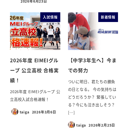
2026年6月23日
入試情報
新着情報
2026年度 EIMEIグル
【中学3年生へ】今ま
ープ 公立高校 合格実
での努力
績！
ついに明日、君たちの勝負
の日となる。 今の気持ちは
2026年度 EIMEIグループ 公
どうだろうか？ 緊張してい
立高校入試合格速報！
る？今にも泣き出しそう？
taiga
2026年3月6日
[…]
taiga
2026年2月25日