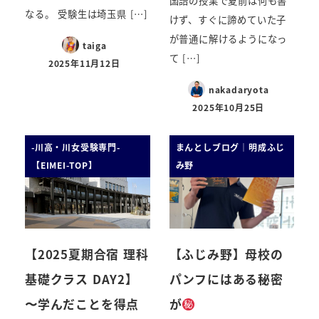
国語の授業で夏前は何も書
なる。 受験生は埼玉県 […]
けず、すぐに諦めていた子
が普通に解けるようになっ
taiga
て […]
2025年11月12日
nakadaryota
2025年10月25日
-川高・川女受験専門-
まんとしブログ｜明成ふじ
【EIMEI-TOP】
み野
【2025夏期合宿 理科
【ふじみ野】母校の
基礎クラス DAY2】
パンフにはある秘密
〜学んだことを得点
が