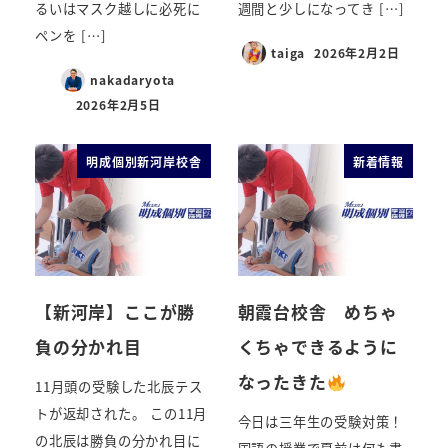
るいはマスク越しに必死に
週間と少しになってき […]
ペンを […]
taiga
2026年2月2日
nakadaryota
2026年2月5日
明成個別新河岸校舎
新着情報
【新河岸】ここが勝
朝霞台校舎 めちゃ
負の分かれ目
くちゃできるように
なったきた
11月頭の受験した北辰テス
トが返却された。 この11月
今日は三年生の受験対策！
の北辰は勝負の分かれ目に