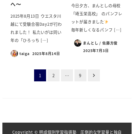
へ〜
今日夕方、まんとしの母校
「埼玉栄高校」 のパンフレ
2025年8月13日 ウエスタ川
ットが届きました
越にて受験合宿Day2が行わ
毎年新しくなるパンフ […]
れました！ 私たいがは同い
年の「ひろっち […]
まんとし / 佐藤方俊
2025年7月3日
taiga
2025年8月14日
投
1
2
…
9
稿
の
ペ
ー
Copyright © 明成個別学習指導塾 圧倒的な学習量と独自