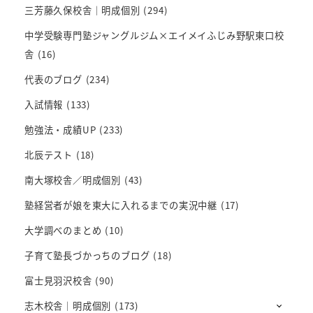
三芳藤久保校舎｜明成個別
(294)
中学受験専門塾ジャングルジム×エイメイふじみ野駅東口校
舎
(16)
代表のブログ
(234)
入試情報
(133)
勉強法・成績UP
(233)
北辰テスト
(18)
南大塚校舎／明成個別
(43)
塾経営者が娘を東大に入れるまでの実況中継
(17)
大学調べのまとめ
(10)
子育て塾長づかっちのブログ
(18)
富士見羽沢校舎
(90)
志木校舎｜明成個別
(173)