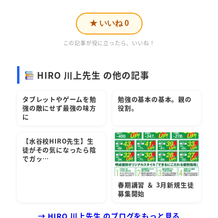
★ いいね
0
この記事が役に立ったら、いいね！
HIRO 川上先生 の他の記事
タブレットやゲームを勉
勉強の基本の基本。親の
強の敵にせず最強の味方
役割。
に
【水谷校HIRO先生】生
徒がその気になったら陰
でガッ…
春期講習 ＆ 3月新規生徒
募集開始
→ HIRO 川上先生 のブログをもっと見る