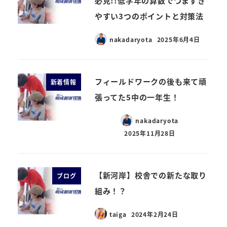
必見!!低学年の算数でつまずき
やすい3つのポイントと対策法
nakadaryota
2025年6月4日
フィールドワークの後も来て頑
新着情報
張ってた5中の一年生！
nakadaryota
2025年11月28日
【新河岸】校舎での新たな取り
ブログ
組み！？
taiga
2024年2月24日