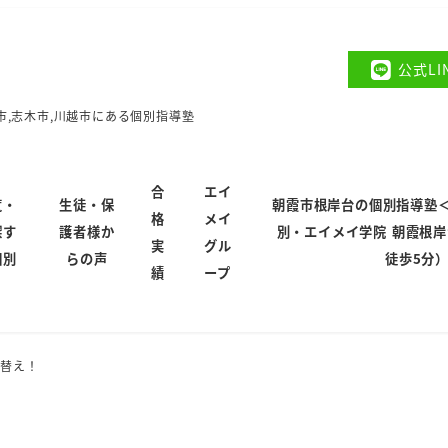
公式L
市,志木市,川越市にある個別指導塾
合
エイ
覧・
生徒・保
朝霞市根岸台の個別指導塾
格
メイ
探す
護者様か
別・エイメイ学院 朝霞根
実
グル
個別
らの声
徒歩5分
績
ープ
様替え！