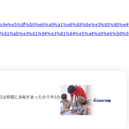
9%9c%9e%e5%8f%b0%e6%a0%a1%e8%88%8e%e3%80%80%e
3%81%ab%e3%81%84%e3%81%84%e5%a4%a9%e6%b0%
日は時間に余裕があったので中3の