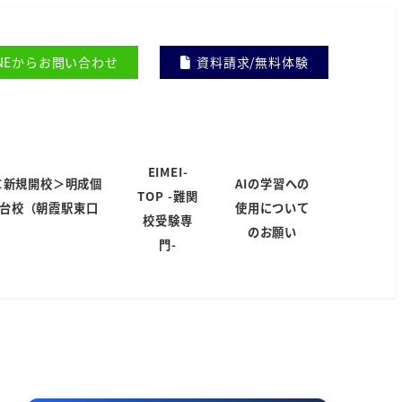
INEからお問い合わせ
資料請求/無料体験
EIMEI-
＜新規開校＞明成個
AIの学習への
TOP -難関
岸台校（朝霞駅東口
使用について
校受験専
）
のお願い
門-