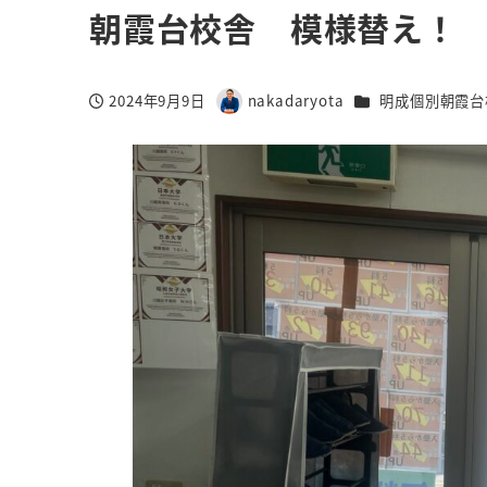
朝霞台校舎 模様替え！
カテゴリー
2024年9月9日
nakadaryota
明成個別朝霞台
投稿日
著
者