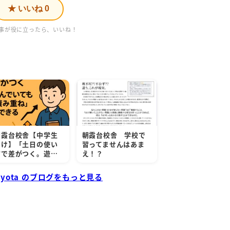
★ いいね
0
事が役に立ったら、いいね！
朝霞台校舎【中学生
朝霞台校舎 学校で
向け】「土日の使い
習ってませんはあま
方で差がつく。遊…
え！？
aryota のブログをもっと見る