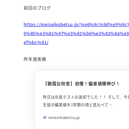
前回のブログ
https://meiseikobetsu.jp/%e6%9c%9d%e
9%85%e3%81%97%e3%81%b6%e3%82%8a%e
ef%bc%81/
昨年度実績
【朝霞台校舎】自慢！偏差値爆伸び！
昨日は北辰テストの返却でした！！ そして、今
生徒の偏差値を1学期の頃と見比べて…
meiseikobetsu.jp