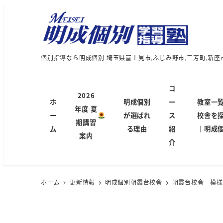
個別指導なら明成個別 埼玉県富士見市,ふじみ野市,三芳町,新座
コ
2026
ホ
明成個別
ー
教室一
年度 夏
ー
が選ばれ
ス
校舎を
期講習
ム
る理由
紹
｜明成
案内
介
ホーム
更新情報
明成個別朝霞台校舎
朝霞台校舎 模