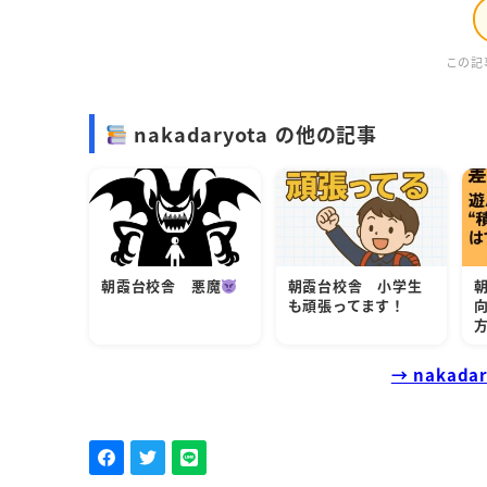
この記
nakadaryota の他の記事
朝霞台校舎 悪魔
朝霞台校舎 小学生
も頑張ってます！
→ nakad