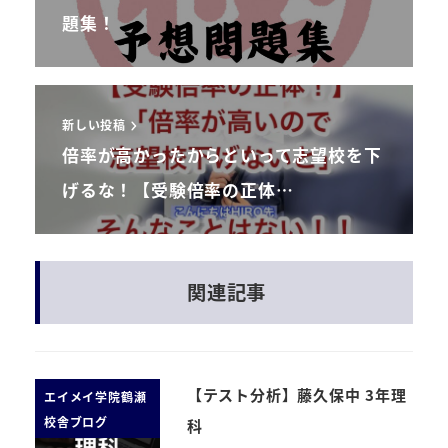
題集！
新しい投稿
倍率が高かったからといって志望校を下
げるな！【受験倍率の正体…
関連記事
【テスト分析】藤久保中 3年理
エイメイ学院鶴瀬
校舎ブログ
科