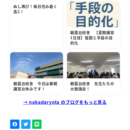
ぬし再び！毎日住み着く
高2！
朝霞台校舎 【夏期講習
1日目】宿題と手段の目
的化
朝霞台校舎 今日は春期
朝霞台校舎 先生たちの
講習お休みです！
大勉強会！
→ nakadaryota のブログをもっと見る