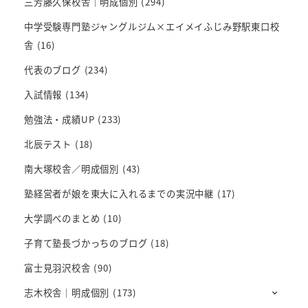
三芳藤久保校舎｜明成個別
(294)
中学受験専門塾ジャングルジム×エイメイふじみ野駅東口校
舎
(16)
代表のブログ
(234)
入試情報
(134)
勉強法・成績UP
(233)
北辰テスト
(18)
南大塚校舎／明成個別
(43)
塾経営者が娘を東大に入れるまでの実況中継
(17)
大学調べのまとめ
(10)
子育て塾長づかっちのブログ
(18)
富士見羽沢校舎
(90)
志木校舎｜明成個別
(173)