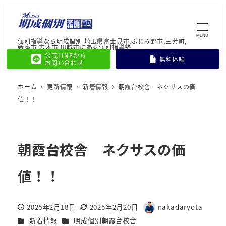
MENU
個別指導なら明成個別 埼玉県富士見市,ふじみ野市,三芳町,
新座市,志木市,川越市にある個別指導塾
公式LINEから
無料体験
お問い合わせ
ホーム
更新情報
新着情報
朝霞台校舎 ネクサスの価
値！！
朝霞台校舎 ネクサスの価
値！！
2025年2月18日
2025年2月20日
nakadaryota
投稿日
更新日
著
カテゴリー
カテゴリー
新着情報
明成個別朝霞台校舎