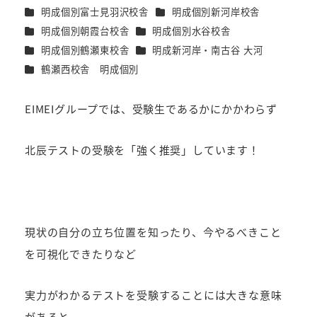
者
カテゴリー
カテゴリー
明成個別富士見羽沢校舎
明成個別新河岸校舎
カテゴリー
カテゴリー
明成個別朝霞台校舎
明成個別水谷校舎
カテゴリー
カテゴリー
明成個別鶴瀬東校舎
明成新河岸・南古谷 大河
カテゴリー
鶴瀬西校舎 明成個別
EIMEIグループでは、受験生であるかにかかわらず
北辰テストの受験を「強く推奨」しています！
現状の自分の立ち位置を知ったり、今やるべきこと
を可視化できたりなど
実力がわかるテストを受験することには大きな意味
があると、