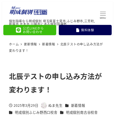
MENU
個別指導なら明成個別 埼玉県富士見市,ふじみ野市,三芳町,
新座市,志木市,川越市にある個別指導塾
公式LINEから
無料体験
お問い合わせ
ホーム
更新情報
新着情報
北辰テストの申し込み方法が
変わります！
北辰テストの申し込み方法が
変わります！
カテゴリー
2025年3月29日
ぬま先生
新着情報
投稿日
著
カテゴリー
カテゴリー
明成個別ふじみ野西口校舎
明成個別南古谷校舎