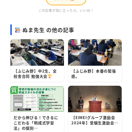
この記事が役に立ったら、いいね！
ぬま先生 の他の記事
【ふじみ野】中2生、全
【ふじみ野】本番の緊張
校舎合同 勉強大会
感。
だから伸びる！できるに
【EIMEIグループ激励会
こだわる「明成式学習
2024年】受験生激励会…
法」の個別…