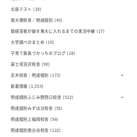
北辰テスト
(18)
南大塚校舎／明成個別
(43)
塾経営者が娘を東大に入れるまでの実況中継
(17)
大学調べのまとめ
(10)
子育て塾長づかっちのブログ
(18)
富士見羽沢校舎
(90)
志木校舎｜明成個別
(173)
新着情報
(1,553)
明成個別ふじみ野西口校舎
(522)
明成個別みずほ台校舎
(55)
明成個別上福岡校舎
(56)
明成個別南古谷校舎
(122)