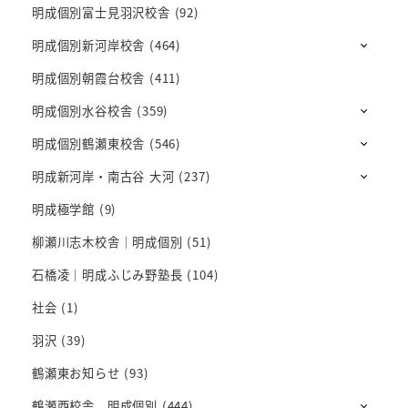
明成個別富士見羽沢校舎
(92)
明成個別新河岸校舎
(464)
明成個別朝霞台校舎
(411)
明成個別水谷校舎
(359)
明成個別鶴瀬東校舎
(546)
明成新河岸・南古谷 大河
(237)
明成極学館
(9)
柳瀬川志木校舎｜明成個別
(51)
石橋凌｜明成ふじみ野塾長
(104)
社会
(1)
羽沢
(39)
鶴瀬東お知らせ
(93)
鶴瀬西校舎 明成個別
(444)