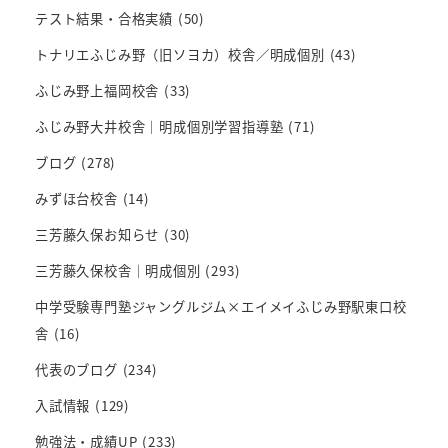
テスト結果・合格実績
(50)
トナリエふじみ野（旧ソヨカ）校舎／明成個別
(43)
ふじみ野上福岡校舎
(33)
ふじみ野大井校舎｜明成個別学習指導塾
(71)
ブログ
(278)
みずほ台校舎
(14)
三芳藤久保お知らせ
(30)
三芳藤久保校舎｜明成個別
(293)
中学受験専門塾ジャングルジム×エイメイふじみ野駅東口校
舎
(16)
代表のブログ
(234)
入試情報
(129)
勉強法・成績UP
(233)