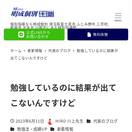
MENU
個別指導なら明成個別 埼玉県富士見市,ふじみ野市,三芳町,
新座市,志木市,川越市にある個別指導塾
公式LINEから
無料体験
お問い合わせ
ホーム
更新情報
代表のブログ
勉強しているのに結果が
出てこないんですけど
勉強しているのに結果が出て
こないんですけど
カテゴリー
2023年6月11日
HIRO 川上先生
代表のブログ
投稿日
著
カテゴリー
カテゴリー
勉強法・成績UP
新着情報