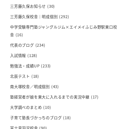
三芳藤久保お知らせ
(30)
三芳藤久保校舎｜明成個別
(292)
中学受験専門塾ジャングルジム×エイメイふじみ野駅東口校
舎
(16)
代表のブログ
(234)
入試情報
(128)
勉強法・成績UP
(233)
北辰テスト
(18)
南大塚校舎／明成個別
(43)
塾経営者が娘を東大に入れるまでの実況中継
(17)
大学調べのまとめ
(10)
子育て塾長づかっちのブログ
(18)
富士見羽沢校舎
(90)