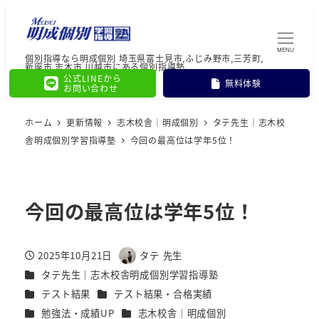
MENU
個別指導なら明成個別 埼玉県富士見市,ふじみ野市,三芳町,
新座市,志木市,川越市にある個別指導塾
公式LINEから
無料体験
お問い合わせ
ホーム
更新情報
志木校舎｜明成個別
タテ先生｜志木校
舎明成個別学習指導塾
今回の最高位は学年5位！
今回の最高位は学年5位！
2025年10月21日
タテ 先生
投稿日
著
カテゴリー
タテ先生｜志木校舎明成個別学習指導塾
者
カテゴリー
カテゴリー
テスト結果
テスト結果・合格実績
カテゴリー
カテゴリー
勉強法・成績UP
志木校舎｜明成個別