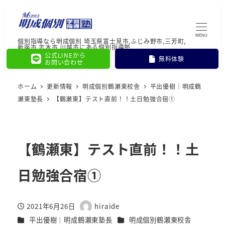
MENU
個別指導なら明成個別 埼玉県富士見市,ふじみ野市,三芳町,
新座市,志木市,川越市にある個別指導塾
公式LINEから
無料体験
お問い合わせ
ホーム
更新情報
明成個別鶴瀬東校舎
平出優樹｜明成鶴
瀬東塾長
【鶴瀬東】テスト直前！！土日勉強合宿①
【鶴瀬東】テスト直前！！土
日勉強合宿①
2021年6月26日
hiraide
投稿日
著
カテゴリー
カテゴリー
平出優樹｜明成鶴瀬東塾長
明成個別鶴瀬東校舎