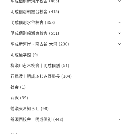
明成個別新河岸校舎
(463)
明成個別朝霞台校舎
(415)
明成個別水谷校舎
(358)
明成個別鶴瀬東校舎
(551)
明成新河岸・南古谷 大河
(236)
明成極学館
(9)
柳瀬川志木校舎｜明成個別
(51)
石橋凌｜明成ふじみ野塾長
(104)
社会
(1)
羽沢
(39)
鶴瀬東お知らせ
(98)
鶴瀬西校舎 明成個別
(448)