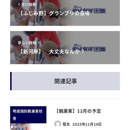
古い投稿
【ふじみ野】グランプリの意味
新しい投稿
【新河岸】 大丈夫なんか？
関連記事
【鶴瀬東】12月の予定
明成個別鶴瀬東校
舎
陽生
2025年11月18日