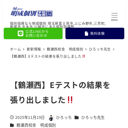
MENU
個別指導なら明成個別 埼玉県富士見市,ふじみ野市,三芳町,
新座市,志木市,川越市にある個別指導塾
公式LINEから
無料体験
お問い合わせ
ホーム
更新情報
鶴瀬西校舎 明成個別
ひろっち先生
【鶴瀬西】Eテストの結果を張り出しました
【鶴瀬西】Eテストの結果を
張り出しました
カテゴリー
2025年11月19日
ひろっち
ひろっち先生
投稿日
著
カテゴリー
鶴瀬西校舎 明成個別