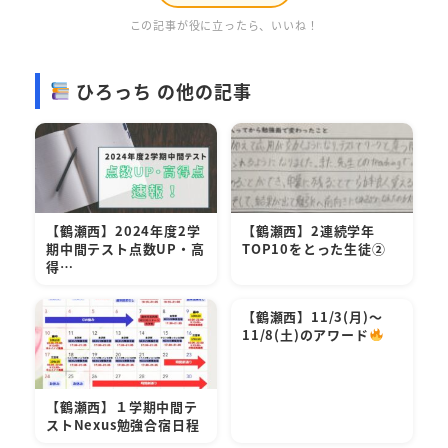
この記事が役に立ったら、いいね！
ひろっち の他の記事
【鶴瀬西】2024年度2学
【鶴瀬西】2連続学年
期中間テスト点数UP・高
TOP10をとった生徒②
得…
【鶴瀬西】11/3(月)～
11/8(土)のアワード
【鶴瀬西】１学期中間テ
ストNexus勉強合宿日程