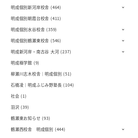
明成個別新河岸校舎
(464)
明成個別朝霞台校舎
(411)
明成個別水谷校舎
(359)
明成個別鶴瀬東校舎
(546)
明成新河岸・南古谷 大河
(237)
明成極学館
(9)
柳瀬川志木校舎｜明成個別
(51)
石橋凌｜明成ふじみ野塾長
(104)
社会
(1)
羽沢
(39)
鶴瀬東お知らせ
(93)
鶴瀬西校舎 明成個別
(444)