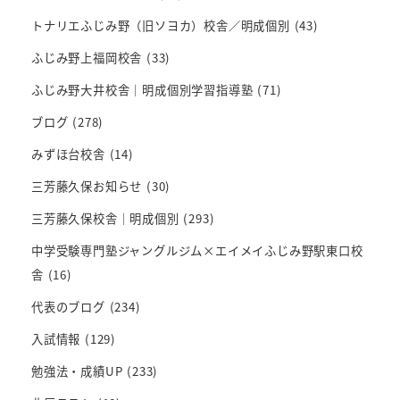
トナリエふじみ野（旧ソヨカ）校舎／明成個別
(43)
ふじみ野上福岡校舎
(33)
ふじみ野大井校舎｜明成個別学習指導塾
(71)
ブログ
(278)
みずほ台校舎
(14)
三芳藤久保お知らせ
(30)
三芳藤久保校舎｜明成個別
(293)
中学受験専門塾ジャングルジム×エイメイふじみ野駅東口校
舎
(16)
代表のブログ
(234)
入試情報
(129)
勉強法・成績UP
(233)