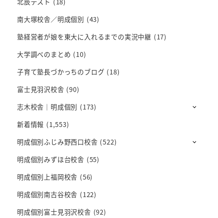
北辰テスト
(18)
南大塚校舎／明成個別
(43)
塾経営者が娘を東大に入れるまでの実況中継
(17)
大学調べのまとめ
(10)
子育て塾長づかっちのブログ
(18)
富士見羽沢校舎
(90)
志木校舎｜明成個別
(173)
新着情報
(1,553)
明成個別ふじみ野西口校舎
(522)
明成個別みずほ台校舎
(55)
明成個別上福岡校舎
(56)
明成個別南古谷校舎
(122)
明成個別富士見羽沢校舎
(92)