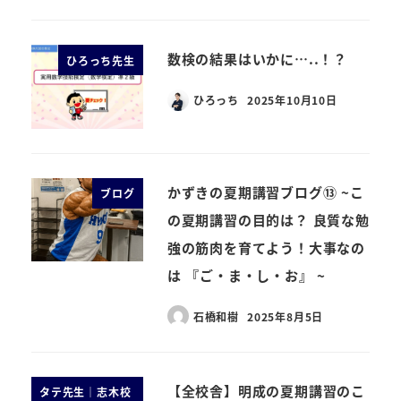
数検の結果はいかに…..！？
ひろっち先生
ひろっち
2025年10月10日
かずきの夏期講習ブログ⑬ ~こ
ブログ
の夏期講習の目的は？ 良質な勉
強の筋肉を育てよう！大事なの
は 『ご・ま・し・お』 ~
石橋和樹
2025年8月5日
【全校舎】明成の夏期講習のこ
タテ先生｜志木校