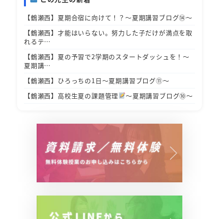
【鶴瀬西】夏期合宿に向けて！？～夏期講習ブログ⑭～
【鶴瀬西】才能はいらない。努力した子だけが満点を取
れるテ…
【鶴瀬西】夏の予習で2学期のスタートダッシュを！～
夏期講…
【鶴瀬西】ひろっちの1日～夏期講習ブログ⑪～
【鶴瀬西】高校生夏の課題管理
～夏期講習ブログ⑩～