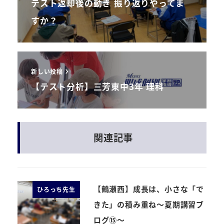
テスト返却後の動き 振り返りやってま
すか？
新しい投稿
【テスト分析】三芳東中3年 理科
関連記事
【鶴瀬西】成長は、小さな「で
ひろっち先生
きた」の積み重ね～夏期講習ブ
ログ⑮～