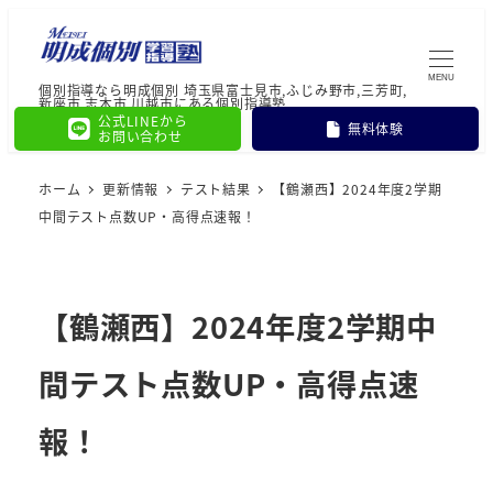
MENU
個別指導なら明成個別 埼玉県富士見市,ふじみ野市,三芳町,
新座市,志木市,川越市にある個別指導塾
公式LINEから
無料体験
お問い合わせ
ホーム
更新情報
テスト結果
【鶴瀬西】2024年度2学期
中間テスト点数UP・高得点速報！
【鶴瀬西】2024年度2学期中
間テスト点数UP・高得点速
報！