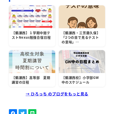
【鶴瀬西】１学期中間テ
【鶴瀬西・三芳藤久保】
ストNexus勉強合宿日程
「2つの目で見るテスト
の意味」…
【鶴瀬西】高等部 夏期
【鶴瀬西校】小学部GW
講習の日程
中のスケジュール
→ ひろっち のブログをもっと見る