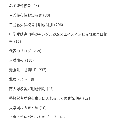
みずほ台校舎
(14)
三芳藤久保お知らせ
(30)
三芳藤久保校舎｜明成個別
(296)
中学受験専門塾ジャングルジム×エイメイふじみ野駅東口校
舎
(16)
代表のブログ
(234)
入試情報
(135)
勉強法・成績UP
(233)
北辰テスト
(18)
南大塚校舎／明成個別
(42)
塾経営者が娘を東大に入れるまでの実況中継
(17)
大学調べのまとめ
(10)
子育て塾長づかっちのブログ
(18)