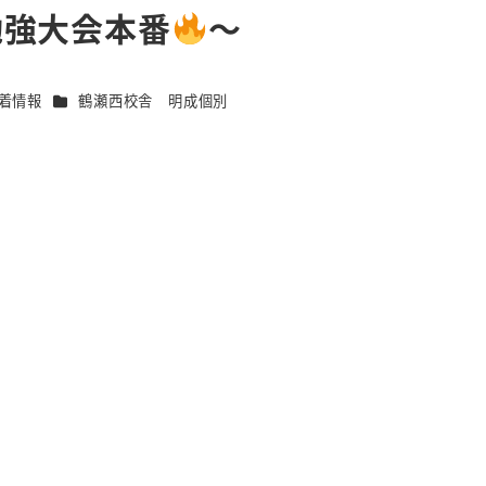
勉強大会本番
～
ゴリー
カテゴリー
着情報
鶴瀬西校舎 明成個別
！