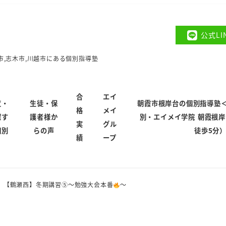
公式L
市,志木市,川越市にある個別指導塾
合
エイ
覧・
生徒・保
朝霞市根岸台の個別指導塾
格
メイ
探す
護者様か
別・エイメイ学院 朝霞根
実
グル
個別
らの声
徒歩5分
績
ープ
【鶴瀬西】冬期講習⑤～勉強大会本番
～