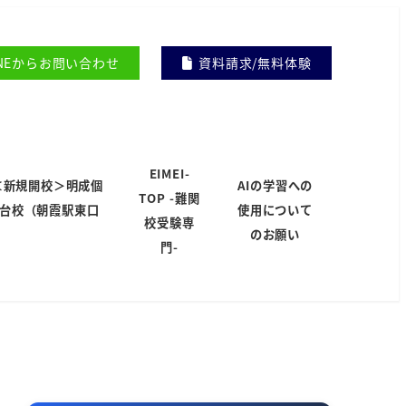
INEからお問い合わせ
資料請求/無料体験
EIMEI-
＜新規開校＞明成個
AIの学習への
TOP -難関
岸台校（朝霞駅東口
使用について
校受験専
）
のお願い
門-