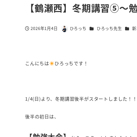
【鶴瀬西】冬期講習⑤～
カテゴリー
カテ
2026年1月4日
ひろっち
ひろっち先生
新
投稿日
著
者
こんにちは
ひろっちです！
1/4(日)より、冬期講習後半がスタートしました！
後半の初日は、
【勉強大会】