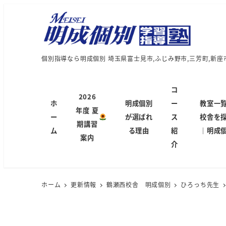
個別指導なら明成個別 埼玉県富士見市,ふじみ野市,三芳町,新座
コ
2026
ホ
明成個別
ー
教室一
年度 夏
ー
が選ばれ
ス
校舎を
期講習
ム
る理由
紹
｜明成
案内
介
ホーム
更新情報
鶴瀬西校舎 明成個別
ひろっち先生