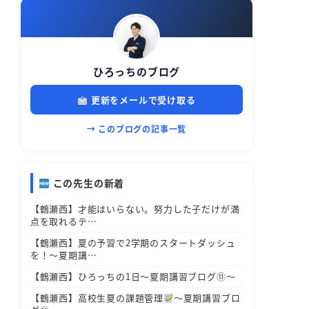
ひろっちのブログ
更新をメールで受け取る
→ このブログの記事一覧
この先生の新着
【鶴瀬西】才能はいらない。努力した子だけが満
点を取れるテ…
【鶴瀬西】夏の予習で2学期のスタートダッシュ
を！～夏期講…
【鶴瀬西】ひろっちの1日～夏期講習ブログ⑪～
【鶴瀬西】高校生夏の課題管理
～夏期講習ブロ