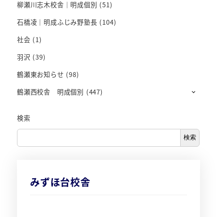
柳瀬川志木校舎｜明成個別
(51)
石橋凌｜明成ふじみ野塾長
(104)
社会
(1)
羽沢
(39)
鶴瀬東お知らせ
(98)
鶴瀬西校舎 明成個別
(447)
検索
検索
みずほ台校舎