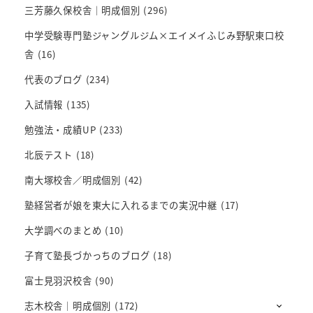
三芳藤久保校舎｜明成個別
(296)
中学受験専門塾ジャングルジム×エイメイふじみ野駅東口校
舎
(16)
代表のブログ
(234)
入試情報
(135)
勉強法・成績UP
(233)
北辰テスト
(18)
南大塚校舎／明成個別
(42)
塾経営者が娘を東大に入れるまでの実況中継
(17)
大学調べのまとめ
(10)
子育て塾長づかっちのブログ
(18)
富士見羽沢校舎
(90)
志木校舎｜明成個別
(172)