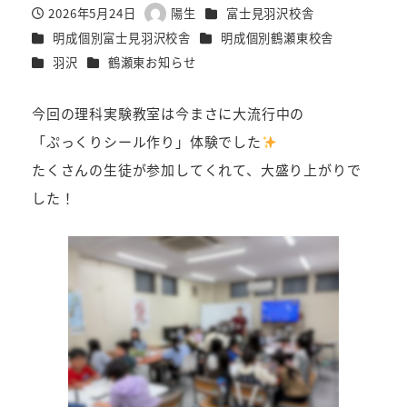
カテゴリー
2026年5月24日
陽生
富士見羽沢校舎
投稿日
著
カテゴリー
カテゴリー
明成個別富士見羽沢校舎
明成個別鶴瀬東校舎
者
カテゴリー
カテゴリー
羽沢
鶴瀬東お知らせ
今回の理科実験教室は今まさに大流行中の
「ぷっくりシール作り」体験でした
たくさんの生徒が参加してくれて、大盛り上がりで
した！