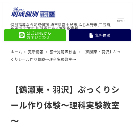
MENU
個別指導なら明成個別 埼玉県富士見市,ふじみ野市,三芳町,
新座市,志木市,川越市にある個別指導塾
公式LINEから
無料体験
お問い合わせ
ホーム
更新情報
富士見羽沢校舎
【鶴瀬東・羽沢】ぷっ
くりシール作り体験〜理科実験教室〜
【鶴瀬東・羽沢】ぷっくりシ
ール作り体験〜理科実験教室
〜