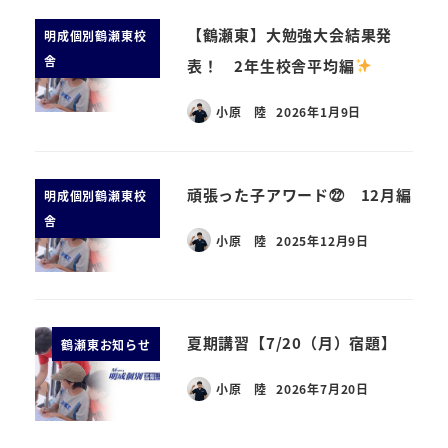
【鶴瀬東】大勉強大会結果発
明成個別鶴瀬東校
舎
表！ 2年生校舎平均編
小原 陸
2026年1月9日
頑張った子アワード㉒ 12月編
明成個別鶴瀬東校
舎
小原 陸
2025年12月9日
夏期講習【7/20（月）宿題】
鶴瀬東お知らせ
小原 陸
2026年7月20日