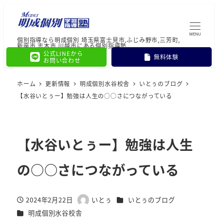
MENU
個別指導なら明成個別 埼玉県富士見市,ふじみ野市,三芳町,
新座市,志木市,川越市にある個別指導塾
公式LINEから
無料体験
お問い合わせ
ホーム
更新情報
明成個別水谷校舎
いとぅのブログ
【水谷いとぅー】勉強は人生の○○さにつながっている
【水谷いとぅー】勉強は人生
の○○さにつながっている
カテゴリー
2024年2月22日
いとぅ
いとぅのブログ
投稿日
著
カテゴリー
明成個別水谷校舎