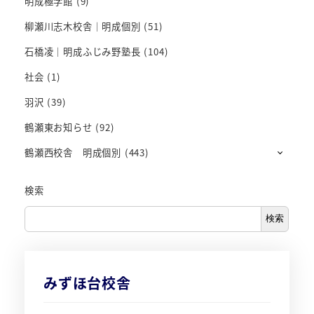
明成極学館
(9)
柳瀬川志木校舎｜明成個別
(51)
石橋凌｜明成ふじみ野塾長
(104)
社会
(1)
羽沢
(39)
鶴瀬東お知らせ
(92)
鶴瀬西校舎 明成個別
(443)
検索
検索
みずほ台校舎