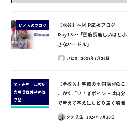
【水谷】～MIP応援ブログ
いとぅのブログ
Day18～「馬鹿馬鹿しいほど小
さなハードル」
いとぅ
2023年7月26日
【全校舎】明成の夏期講習のこ
タテ先生｜志木校
舎明成個別学習指
こがすごい！⑤ポイントは自分
導塾
で考えて答えにたどり着く瞬間
タテ 先生
2024年7月20日