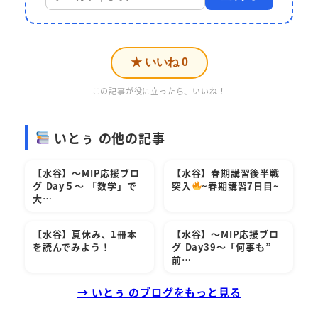
★ いいね
0
この記事が役に立ったら、いいね！
いとぅ の他の記事
【水谷】～MIP応援ブロ
【水谷】春期講習後半戦
グ Day５～ 「数学」で
突入
~春期講習7日目~
大…
【水谷】夏休み、1冊本
【水谷】～MIP応援ブロ
を読んでみよう！
グ Day39～「何事も”
前…
→ いとぅ のブログをもっと見る