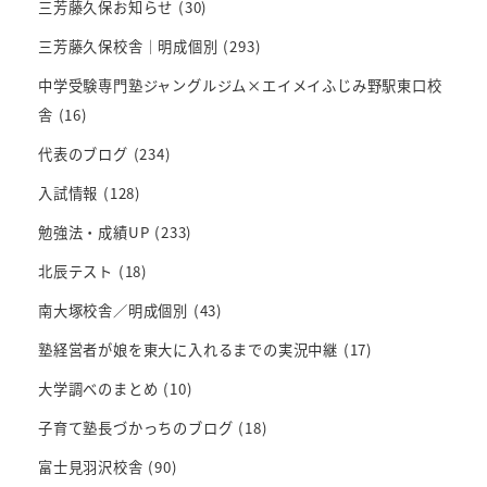
三芳藤久保お知らせ
(30)
三芳藤久保校舎｜明成個別
(293)
中学受験専門塾ジャングルジム×エイメイふじみ野駅東口校
舎
(16)
代表のブログ
(234)
入試情報
(128)
勉強法・成績UP
(233)
北辰テスト
(18)
南大塚校舎／明成個別
(43)
塾経営者が娘を東大に入れるまでの実況中継
(17)
大学調べのまとめ
(10)
子育て塾長づかっちのブログ
(18)
富士見羽沢校舎
(90)