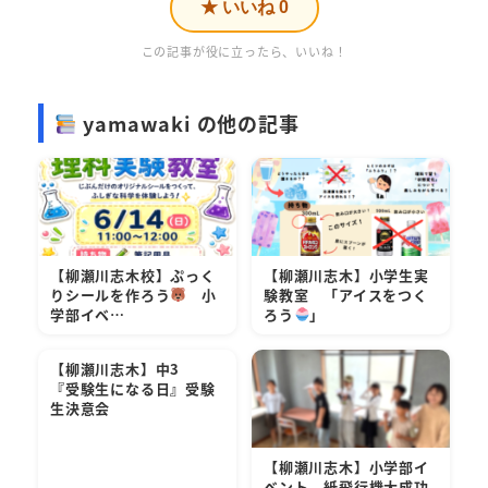
★ いいね
0
この記事が役に立ったら、いいね！
yamawaki の他の記事
【柳瀬川志木校】ぷっく
【柳瀬川志木】小学生実
りシールを作ろう
小
験教室 「アイスをつく
学部イベ…
ろう
」
【柳瀬川志木】中3
『受験生になる日』受験
生決意会
【柳瀬川志木】小学部イ
ベント 紙飛行機大成功