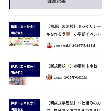
関連記事
【柳瀬川志木校】ぷっくりシー
柳瀬川志木校舎｜
明成個別
ルを作ろう
小学部イベント
yamawaki
2026年5月28日
【新規開校
】柳瀬川志木校
柳瀬川志木校舎｜
明成個別
taiga
2025年6月22日
【明成式学習法】～仕組みの力
柳瀬川志木校舎｜
明成個別
で、自分で勉強できる力を身に