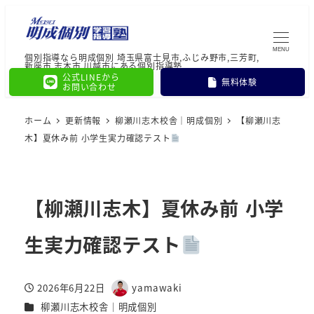
MENU
個別指導なら明成個別 埼玉県富士見市,ふじみ野市,三芳町,
新座市,志木市,川越市にある個別指導塾
公式LINEから
無料体験
お問い合わせ
ホーム
更新情報
柳瀬川志木校舎｜明成個別
【柳瀬川志
木】夏休み前 小学生実力確認テスト
【柳瀬川志木】夏休み前 小学
生実力確認テスト
2026年6月22日
yamawaki
投稿日
著
カテゴリー
柳瀬川志木校舎｜明成個別