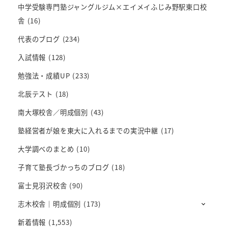
中学受験専門塾ジャングルジム×エイメイふじみ野駅東口校
舎
(16)
代表のブログ
(234)
入試情報
(128)
勉強法・成績UP
(233)
北辰テスト
(18)
南大塚校舎／明成個別
(43)
塾経営者が娘を東大に入れるまでの実況中継
(17)
大学調べのまとめ
(10)
子育て塾長づかっちのブログ
(18)
富士見羽沢校舎
(90)
志木校舎｜明成個別
(173)
新着情報
(1,553)