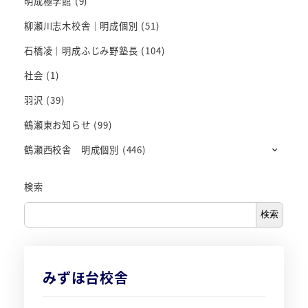
明成極学館
(9)
柳瀬川志木校舎｜明成個別
(51)
石橋凌｜明成ふじみ野塾長
(104)
社会
(1)
羽沢
(39)
鶴瀬東お知らせ
(99)
鶴瀬西校舎 明成個別
(446)
検索
検索
みずほ台校舎