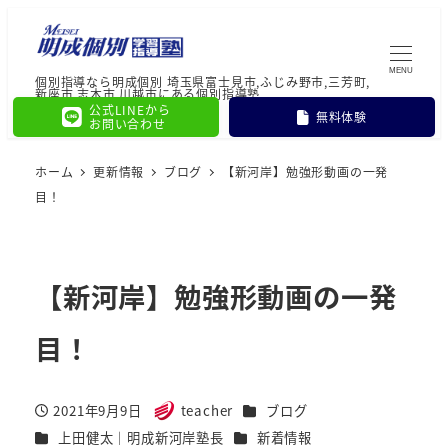
MENU
個別指導なら明成個別 埼玉県富士見市,ふじみ野市,三芳町,
新座市,志木市,川越市にある個別指導塾
公式LINEから
無料体験
お問い合わせ
ホーム
更新情報
ブログ
【新河岸】勉強形動画の一発
目！
【新河岸】勉強形動画の一発
目！
カテゴリー
2021年9月9日
teacher
ブログ
投稿日
著
カテゴリー
カテゴリー
上田健太｜明成新河岸塾長
新着情報