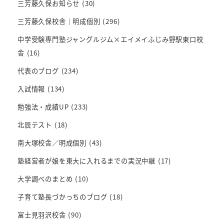
三芳藤久保お知らせ
(30)
三芳藤久保校舎｜明成個別
(296)
中学受験専門塾ジャングルジム×エイメイふじみ野駅東口校
舎
(16)
代表のブログ
(234)
入試情報
(134)
勉強法・成績UP
(233)
北辰テスト
(18)
南大塚校舎／明成個別
(43)
塾経営者が娘を東大に入れるまでの実況中継
(17)
大学調べのまとめ
(10)
子育て塾長づかっちのブログ
(18)
富士見羽沢校舎
(90)