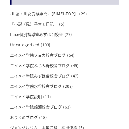
-川高・川女受験専門-【EIMEI-TOP】
(29)
「小説（風）子育て日記」
(5)
Luce個別指導塾みずほ台校舎
(27)
Uncategorized
(103)
エイメイ学院ソヨカ校舎ブログ
(54)
エイメイ学院ふじみ野校舎ブログ
(49)
エイメイ学院みずほ台校舎ブログ
(47)
エイメイ学院水谷校舎ブログ
(207)
エイメイ学院説明
(11)
エイメイ学院鶴瀬校舎ブログ
(63)
おりくのブログ
(18)
ジャングルジム 中学受験 平出優樹
(5)