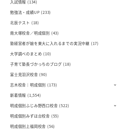
入試情報
(134)
勉強法・成績UP
(233)
北辰テスト
(18)
南大塚校舎／明成個別
(43)
塾経営者が娘を東大に入れるまでの実況中継
(17)
大学調べのまとめ
(10)
子育て塾長づかっちのブログ
(18)
富士見羽沢校舎
(90)
志木校舎｜明成個別
(173)
新着情報
(1,554)
明成個別ふじみ野西口校舎
(522)
明成個別みずほ台校舎
(55)
明成個別上福岡校舎
(56)