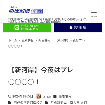
MENU
個別指導なら明成個別 埼玉県富士見市,ふじみ野市,三芳町,
新座市,志木市,川越市にある個別指導塾
公式LINEから
無料体験
お問い合わせ
ホーム
更新情報
新着情報
【新河岸】今夜はプレ
○○○○！
【新河岸】今夜はプレ
○○○○！
カテゴリー
2024年8月5日
taiga
新着情報
投稿日
著
カテゴリー
カテゴリー
明成個別新河岸校舎
明成新河岸・南古谷 大河