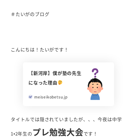
者
＃たいがのブログ
こんにちは！たいがです！
【新河岸】僕が塾の先生
になった理由
meiseikobetsu.jp
タイトルでは隠されていましたが、、、今夜は中学
プレ勉強大会
1•2年生の
です！