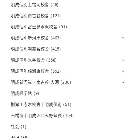
明成個別上福岡校舎
(56)
明成個別南古谷校舎
(121)
明成個別富士見羽沢校舎
(91)
明成個別新河岸校舎
(463)
明成個別朝霞台校舎
(415)
明成個別水谷校舎
(358)
明成個別鶴瀬東校舎
(551)
明成新河岸・南古谷 大河
(236)
明成極学館
(9)
柳瀬川志木校舎｜明成個別
(51)
石橋凌｜明成ふじみ野塾長
(104)
社会
(1)
羽沢
(39)