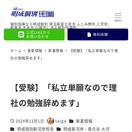
MENU
個別指導なら明成個別 埼玉県富士見市,ふじみ野市,三芳町,
新座市,志木市,川越市にある個別指導塾
公式LINEから
無料体験
お問い合わせ
ホーム
更新情報
新着情報
【受験】「私立単願なので理
社の勉強辞めます」
【受験】「私立単願なので理
社の勉強辞めます」
カテゴリー
2024年11月1日
taiga
新着情報
投稿日
著
カテゴリー
カテゴリー
明成個別新河岸校舎
明成新河岸・南古谷 大河