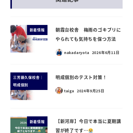
朝霞台校舎 梅雨のゴキブリに
新着情報
やられても気持ちを保つ方法
nakadaryota
2026年6月11日
明成個別のテスト対策！
三芳藤久保校舎｜
明成個別
taiga
2024年9月25日
【新河岸】今日で本当に夏期講
新着情報
習が終了です…