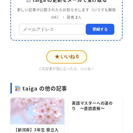
新しい記事が公開されたらお知らせします（いつでも解除
OK） ・ 読者
2
人
登録する
★ いいね
0
この記事が役に立ったら、いいね！
taiga の他の記事
英語マスターへの道の
り 〜直読直解〜
【新河岸】3年生 県立入