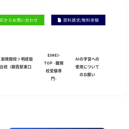
INEからお問い合わせ
資料請求/無料体験
EIMEI-
＜新規開校＞明成個
AIの学習への
TOP -難関
岸台校（朝霞駅東口
使用について
校受験専
）
のお願い
門-