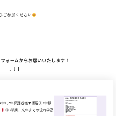
ひご参加ください
のフォームからお願いいたします！
↓↓↓
学1,2年保護者様▼概要①2学期
す
③3学期、来年までの流れ④高