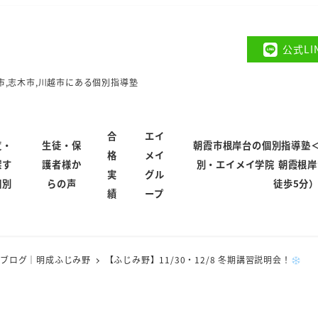
公式L
市,志木市,川越市にある個別指導塾
合
エイ
覧・
生徒・保
朝霞市根岸台の個別指導塾
格
メイ
探す
護者様か
別・エイメイ学院 朝霞根
実
グル
個別
らの声
徒歩5分
績
ープ
のブログ｜明成ふじみ野
【ふじみ野】11/30・12/8 冬期講習説明会！