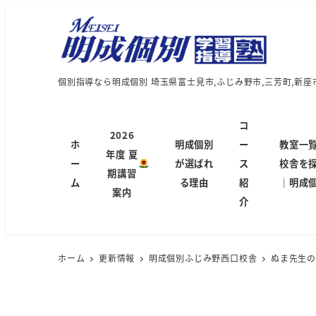
個別指導なら明成個別 埼玉県富士見市,ふじみ野市,三芳町,新座
コ
2026
ホ
明成個別
ー
教室一
年度 夏
ー
が選ばれ
ス
校舎を
期講習
ム
る理由
紹
｜明成
案内
介
ホーム
更新情報
明成個別ふじみ野西口校舎
ぬま先生