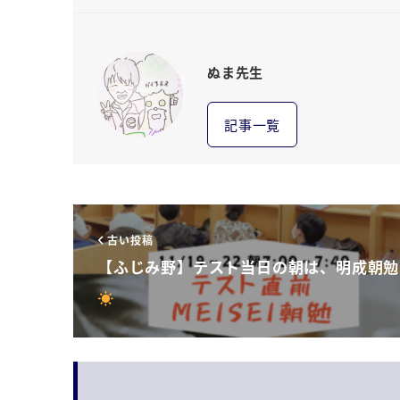
ぬま先生
記事一覧
古い投稿
【ふじみ野】テスト当日の朝は、明成朝勉