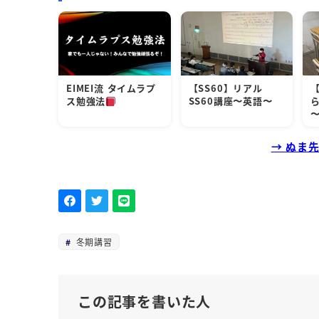
EIMEI流 タイムラプ
【SS60】リアル
ス勉強法
SS60講座〜英語〜
→ ぬま
冬期講習
この記事を書いた人