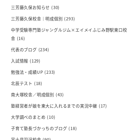
三芳藤久保お知らせ
(30)
三芳藤久保校舎｜明成個別
(293)
中学受験専門塾ジャングルジム×エイメイふじみ野駅東口校
舎
(16)
代表のブログ
(234)
入試情報
(129)
勉強法・成績UP
(233)
北辰テスト
(18)
南大塚校舎／明成個別
(43)
塾経営者が娘を東大に入れるまでの実況中継
(17)
大学調べのまとめ
(10)
子育て塾長づかっちのブログ
(18)
富士見羽沢校舎
(90)