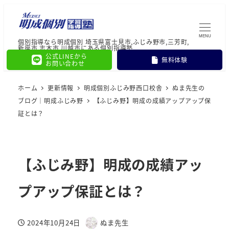
MENU
個別指導なら明成個別 埼玉県富士見市,ふじみ野市,三芳町,
新座市,志木市,川越市にある個別指導塾
公式LINEから
無料体験
お問い合わせ
ホーム
更新情報
明成個別ふじみ野西口校舎
ぬま先生の
ブログ｜明成ふじみ野
【ふじみ野】明成の成績アップアップ保
証とは？
【ふじみ野】明成の成績アッ
プアップ保証とは？
2024年10月24日
ぬま先生
投稿日
著