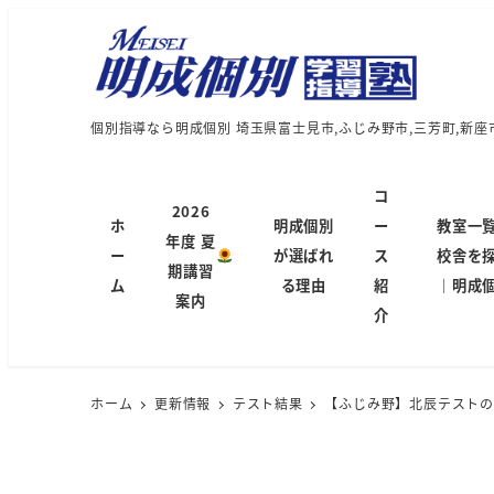
個別指導なら明成個別 埼玉県富士見市,ふじみ野市,三芳町,新座
コ
2026
ホ
明成個別
ー
教室一
年度 夏
ー
が選ばれ
ス
校舎を
期講習
ム
る理由
紹
｜明成
案内
介
ホーム
更新情報
テスト結果
【ふじみ野】北辰テスト