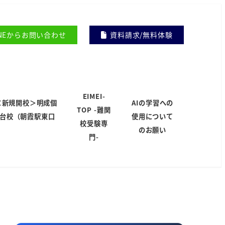
INEからお問い合わせ
資料請求/無料体験
EIMEI-
＜新規開校＞明成個
AIの学習への
TOP -難関
岸台校（朝霞駅東口
使用について
校受験専
）
のお願い
門-