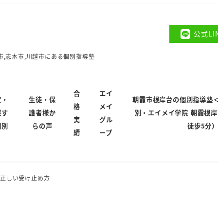
公式L
市,志木市,川越市にある個別指導塾
合
エイ
覧・
生徒・保
朝霞市根岸台の個別指導塾
格
メイ
探す
護者様か
別・エイメイ学院 朝霞根
実
グル
個別
らの声
徒歩5分
績
ープ
の正しい受け止め方