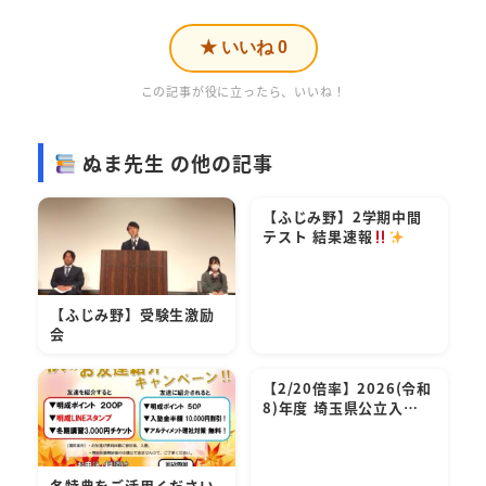
★ いいね
0
この記事が役に立ったら、いいね！
ぬま先生 の他の記事
【ふじみ野】2学期中間
テスト 結果速報
【ふじみ野】受験生激励
会
【2/20倍率】2026(令和
8)年度 埼玉県公立入…
各特典をご活用ください