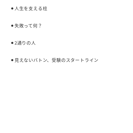
⚫︎人生を支える柱
⚫︎失敗って何？
⚫︎2通りの人
⚫︎見えないバトン、受験のスタートライン