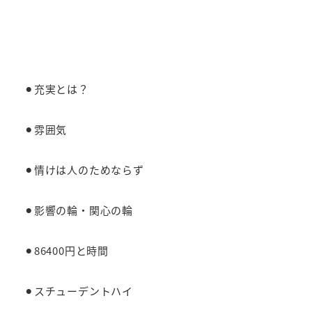
⚫︎充実とは？
⚫︎雰囲気
⚫︎情けは人のためならず
⚫︎影響の輪・関心の輪
⚫︎86400円と時間
⚫︎スチューデントハイ