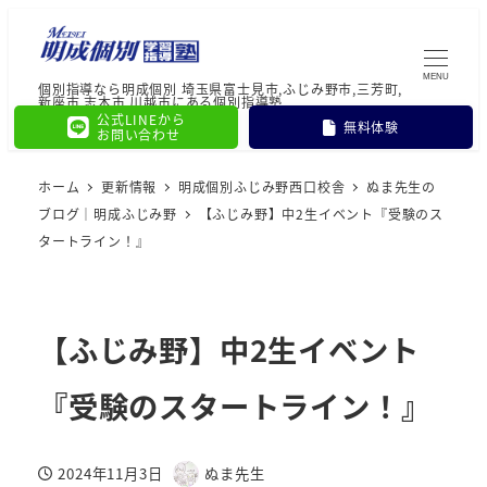
MENU
個別指導なら明成個別 埼玉県富士見市,ふじみ野市,三芳町,
新座市,志木市,川越市にある個別指導塾
公式LINEから
無料体験
お問い合わせ
ホーム
更新情報
明成個別ふじみ野西口校舎
ぬま先生の
ブログ｜明成ふじみ野
【ふじみ野】中2生イベント『受験のス
タートライン！』
【ふじみ野】中2生イベント
『受験のスタートライン！』
2024年11月3日
ぬま先生
投稿日
著