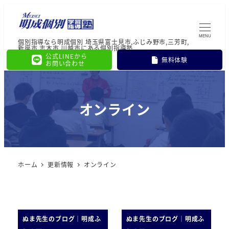
MENU
個別指導なら明成個別 埼玉県富士見市,ふじみ野市,三芳町,
新座市,志木市,川越市にある個別指導塾
公式LINEから
無料体験
お問い合わせ
オンライン
ホーム
更新情報
オンライン
ぬま先生のブログ｜明成ふ
ぬま先生のブログ｜明成ふ