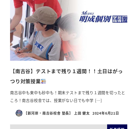
【南古谷】テストまで残り１週間！！土日はがっ
つり対策授業
南古谷中も東中も砂中も！期末テストまで残り１週間を切ったと
ころ！南古谷校舎では、授業がない日でも中学 […]
【新河岸・南古谷校舎 塾長】 上田 健太
2024年6月21日