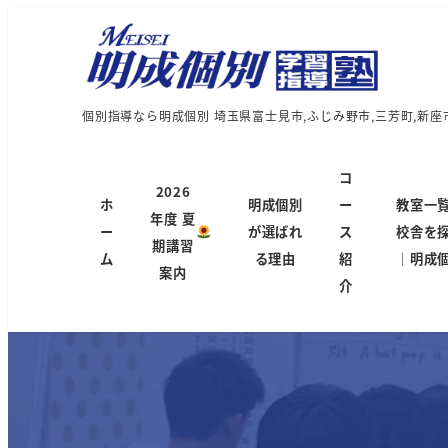
個別指導なら明成個別 埼玉県富士見市,ふじみ野市,三芳町,新座
コ
2026
ホ
明成個別
ー
教室一
年度 夏
ー
が選ばれ
ス
校舎を
期講習
ム
る理由
紹
｜明成
案内
介