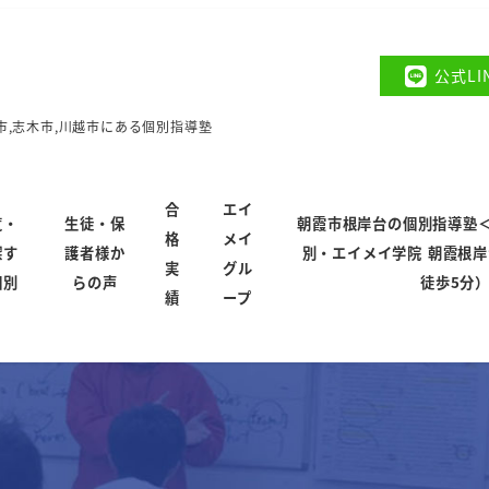
公式L
市,志木市,川越市にある個別指導塾
合
エイ
覧・
生徒・保
朝霞市根岸台の個別指導塾
格
メイ
探す
護者様か
別・エイメイ学院 朝霞根
実
グル
個別
らの声
徒歩5分
績
ープ