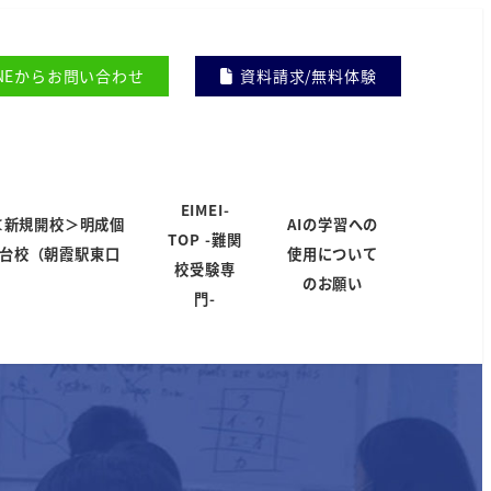
INEからお問い合わせ
資料請求/無料体験
EIMEI-
＜新規開校＞明成個
AIの学習への
TOP -難関
岸台校（朝霞駅東口
使用について
校受験専
）
のお願い
門-