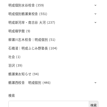
明成個別水谷校舎
(359)
明成個別鶴瀬東校舎
(551)
明成新河岸・南古谷 大河
(237)
明成極学館
(9)
柳瀬川志木校舎｜明成個別
(51)
石橋凌｜明成ふじみ野塾長
(104)
社会
(1)
羽沢
(39)
鶴瀬東お知らせ
(94)
鶴瀬西校舎 明成個別
(446)
検索
検索