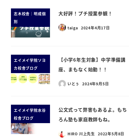
大好評！プチ授業参観！
志木校舎｜明成個
別
taiga
2024年4月17日
【小学6年生対象】中学準備講
エイメイ学院ソヨ
カ校舎ブログ
座、まもなく始動！！
いとぅ
2024年9月5日
公文式って弊害もあるよ。もち
エイメイ学院水谷
校舎ブログ
ろん塾も家庭教師もね。
HIRO 川上先生
2022年5月8日