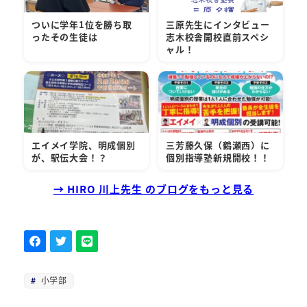
ついに学年1位を勝ち取
三原先生にインタビュー
ったその生徒は
志木校舎開校直前スペシ
ャル！
エイメイ学院、明成個別
三芳藤久保（鶴瀬西）に
が、駅伝大会！？
個別指導塾新規開校！！
→ HIRO 川上先生 のブログをもっと見る
小学部