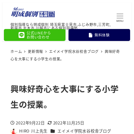
MENU
個別指導なら明成個別 埼玉県富士見市,ふじみ野市,三芳町,
新座市,志木市,川越市にある個別指導塾
公式LINEから
無料体験
お問い合わせ
ホーム
更新情報
エイメイ学院水谷校舎ブログ
興味好奇
心を大事にする小学生の授業。
興味好奇心を大事にする小学
生の授業。
2022年9月22日
2022年11月25日
投稿日
更新日
カテゴリー
HIRO 川上先生
エイメイ学院水谷校舎ブログ