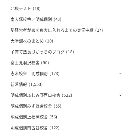
北辰テスト
(18)
南大塚校舎／明成個別
(43)
塾経営者が娘を東大に入れるまでの実況中継
(17)
大学調べのまとめ
(10)
子育て塾長づかっちのブログ
(18)
富士見羽沢校舎
(90)
志木校舎｜明成個別
(173)
新着情報
(1,553)
明成個別ふじみ野西口校舎
(522)
明成個別みずほ台校舎
(55)
明成個別上福岡校舎
(56)
明成個別南古谷校舎
(122)