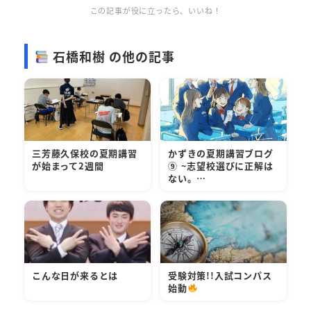
この記事が役に立ったら、いいね！
石橋和樹 の他の記事
三芳藤久保校の夏期講習
かずきの夏期講習ブログ
が始まって2週間
⑨ ~志望校選びに正解は
ない。…
こんな日が来るとは
受験対策!!入試コンパス
始動