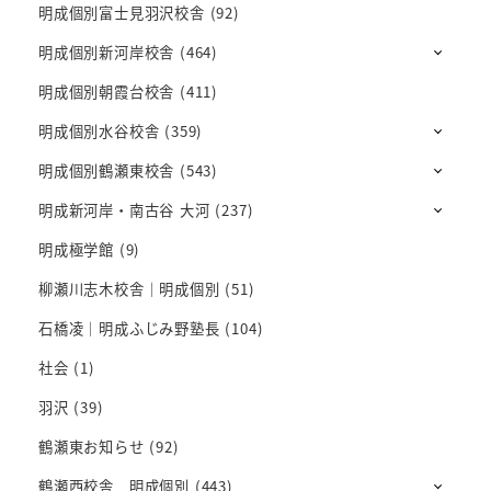
明成個別富士見羽沢校舎
(92)
明成個別新河岸校舎
(464)
明成個別朝霞台校舎
(411)
明成個別水谷校舎
(359)
明成個別鶴瀬東校舎
(543)
明成新河岸・南古谷 大河
(237)
明成極学館
(9)
柳瀬川志木校舎｜明成個別
(51)
石橋凌｜明成ふじみ野塾長
(104)
社会
(1)
羽沢
(39)
鶴瀬東お知らせ
(92)
鶴瀬西校舎 明成個別
(443)