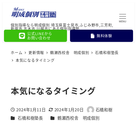
MENU
個別指導なら明成個別 埼玉県富士見市,ふじみ野市,三芳町,
新座市,志木市,川越市にある個別指導塾
公式LINEから
無料体験
お問い合わせ
ホーム
更新情報
鶴瀬西校舎 明成個別
石橋和樹塾長
本気になるタイミング
本気になるタイミング
2024年1月11日
2024年1月20日
石橋和樹
投稿日
更新日
著
カテゴリー
カテゴリー
石橋和樹塾長
鶴瀬西校舎 明成個別
者