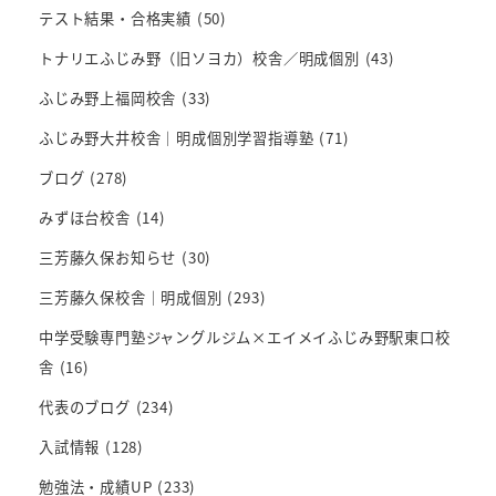
テスト結果・合格実績
(50)
トナリエふじみ野（旧ソヨカ）校舎／明成個別
(43)
ふじみ野上福岡校舎
(33)
ふじみ野大井校舎｜明成個別学習指導塾
(71)
ブログ
(278)
みずほ台校舎
(14)
三芳藤久保お知らせ
(30)
三芳藤久保校舎｜明成個別
(293)
中学受験専門塾ジャングルジム×エイメイふじみ野駅東口校
舎
(16)
代表のブログ
(234)
入試情報
(128)
勉強法・成績UP
(233)