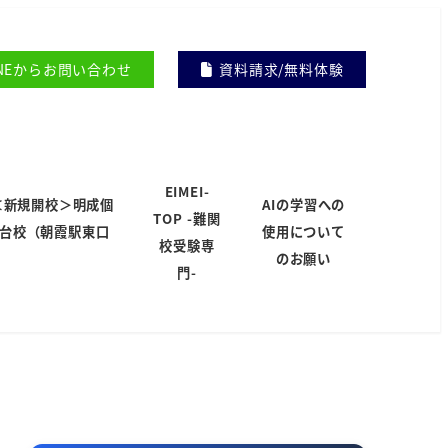
INEからお問い合わせ
資料請求/無料体験
EIMEI-
＜新規開校＞明成個
AIの学習への
TOP -難関
岸台校（朝霞駅東口
使用について
校受験専
）
のお願い
門-