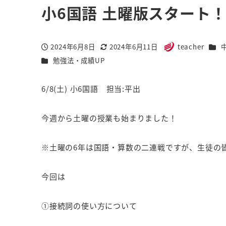
小6国語 土曜版スタート
カテ
2024年6月8日
2024年6月11日
teacher
投稿日
更新日
著
カテゴリー
勉強法・成績UP
者
6/8(土) 小6国語 担当:平出
今週から土曜の授業も始まりました！
※土曜の6年は国語・算数の二連戦ですが、生徒の
今回は
①接続詞の使い方について