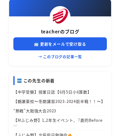
teacherのブログ
更新をメールで受け取る
→ このブログの記事一覧
この先生の新着
【中学受験】授業日誌【6月5日小6算数】
【鶴瀬東校〜冬期講習2023-2024前半戦！！〜】
“熱戦”大勉強大会2023
【Mふじみ野】1,2年生イベント, 『劇的Before
…
【ふじみ野】北辰前日勉強会