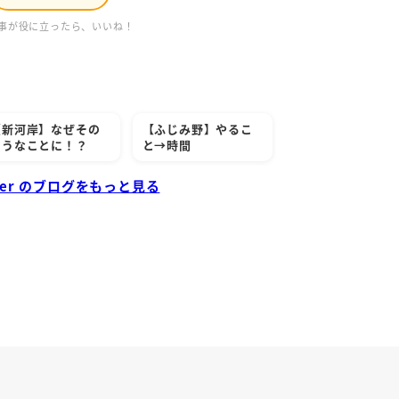
事が役に立ったら、いいね！
【新河岸】なぜその
【ふじみ野】やるこ
ようなことに！？
と→時間
cher のブログをもっと見る