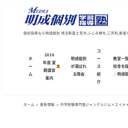
個別指導なら明成個別 埼玉県富士見市,ふじみ野市,三芳町,新座
コ
2026
ホ
明成個別
ー
教室一
年度 夏
ー
が選ばれ
ス
校舎を
期講習
ム
る理由
紹
｜明成
案内
介
ホーム
更新情報
中学受験専門塾ジャングルジム×エイメ