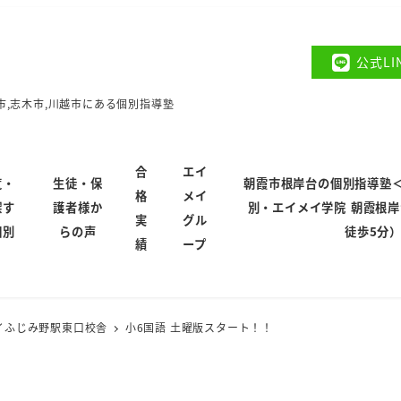
公式L
市,志木市,川越市にある個別指導塾
合
エイ
覧・
生徒・保
朝霞市根岸台の個別指導塾
格
メイ
探す
護者様か
別・エイメイ学院 朝霞根
実
グル
個別
らの声
徒歩5分
績
ープ
イふじみ野駅東口校舎
小6国語 土曜版スタート！！