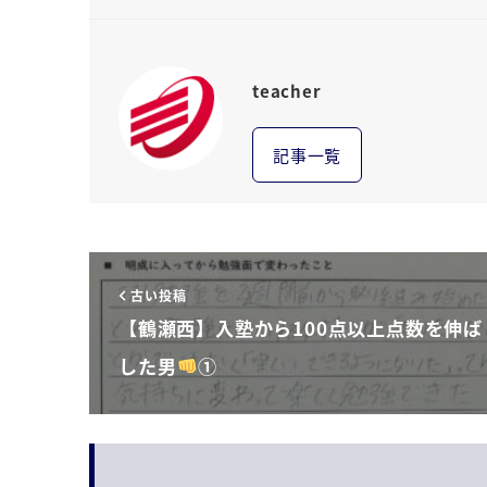
teacher
記事一覧
古い投稿
【鶴瀬西】入塾から100点以上点数を伸ば
した男
①