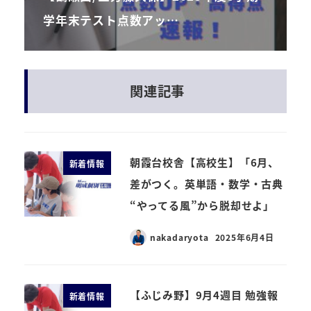
学年末テスト点数アッ…
関連記事
朝霞台校舎【高校生】「6月、
新着情報
差がつく。英単語・数学・古典
“やってる風”から脱却せよ」
nakadaryota
2025年6月4日
【ふじみ野】9月4週目 勉強報
新着情報