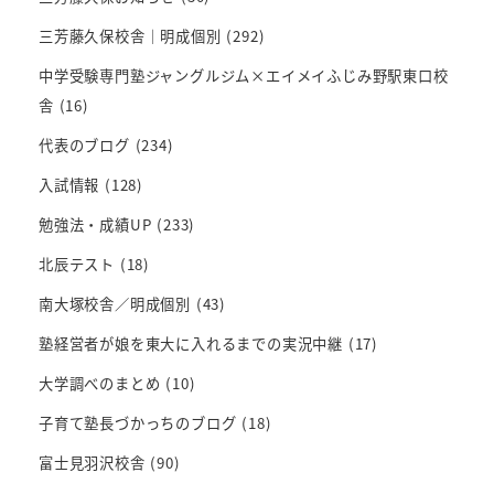
三芳藤久保校舎｜明成個別
(292)
中学受験専門塾ジャングルジム×エイメイふじみ野駅東口校
舎
(16)
代表のブログ
(234)
入試情報
(128)
勉強法・成績UP
(233)
北辰テスト
(18)
南大塚校舎／明成個別
(43)
塾経営者が娘を東大に入れるまでの実況中継
(17)
大学調べのまとめ
(10)
子育て塾長づかっちのブログ
(18)
富士見羽沢校舎
(90)