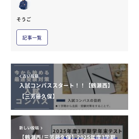
そうご
記事一覧
古い投稿
入試コンパススタート！！【鶴瀬西】
【三芳藤久保】
新しい投稿
【鶴瀬西/三芳藤久保】2025年度3学期