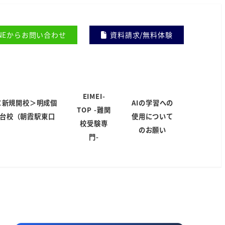
INEからお問い合わせ
資料請求/無料体験
EIMEI-
＜新規開校＞明成個
AIの学習への
TOP -難関
岸台校（朝霞駅東口
使用について
校受験専
）
のお願い
門-