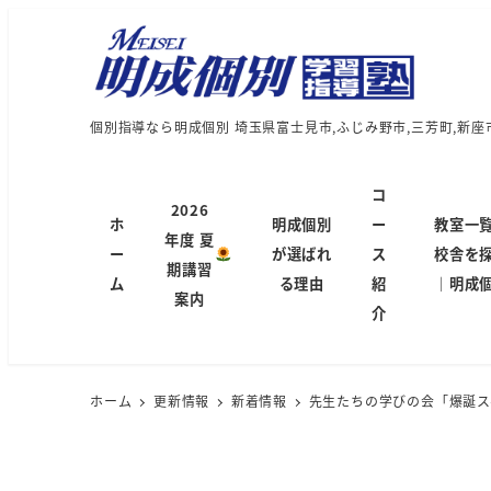
個別指導なら明成個別 埼玉県富士見市,ふじみ野市,三芳町,新座
コ
2026
ホ
明成個別
ー
教室一
年度 夏
ー
が選ばれ
ス
校舎を
期講習
ム
る理由
紹
｜明成
案内
介
ホーム
更新情報
新着情報
先生たちの学びの会「爆誕ス