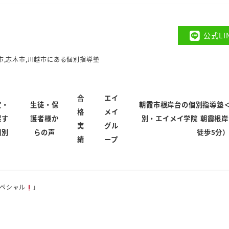
公式L
市,志木市,川越市にある個別指導塾
合
エイ
覧・
生徒・保
朝霞市根岸台の個別指導塾
格
メイ
探す
護者様か
別・エイメイ学院 朝霞根
実
グル
個別
らの声
徒歩5分
績
ープ
ペシャル
」