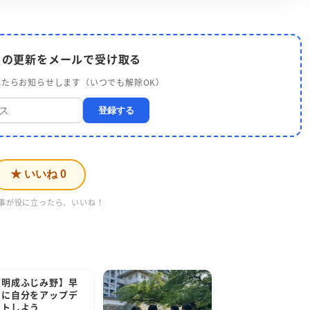
 の更新をメールで受け取る
たらお知らせします（いつでも解除OK）
登録する
★ いいね
0
事が役に立ったら、いいね！
【明成ふじみ野】早
めに自分をアップデ
ートしよう