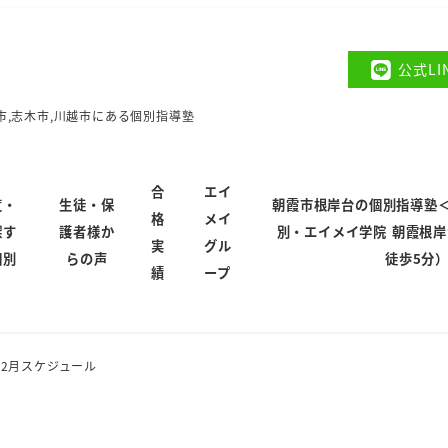
公式L
市,志木市,川越市にある個別指導塾
合
エイ
覧・
生徒・保
朝霞市根岸台の個別指導塾
格
メイ
探す
護者様か
別・エイメイ学院 朝霞根
実
グル
個別
らの声
徒歩5分
績
ープ
年2月スケジュール