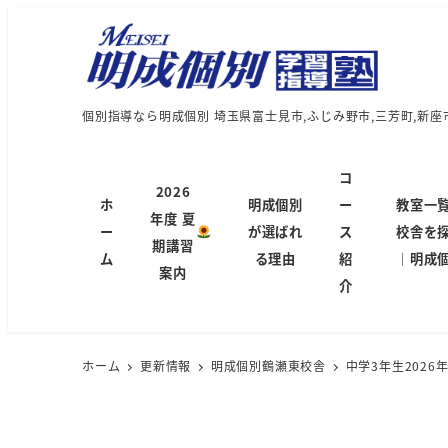
個別指導なら明成個別 埼玉県富士見市,ふじみ野市,三芳町,新座
コ
2026
ホ
明成個別
ー
教室一
年度 夏
ー
が選ばれ
ス
校舎を
期講習
ム
る理由
紹
｜明成
案内
介
ホーム
更新情報
明成個別鶴瀬東校舎
中学3年生2026