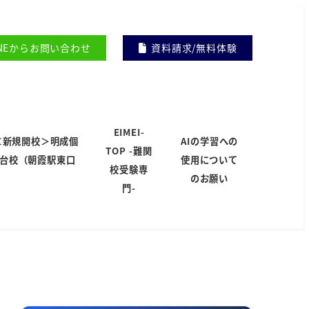
INEからお問い合わせ
資料請求/無料体験
EIMEI-
＜新規開校＞明成個
AIの学習への
TOP -難関
岸台校（朝霞駅東口
使用について
校受験専
）
のお願い
門-