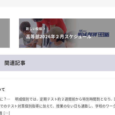
新しい投稿
高等部2026年２月スケジュール
関連記事
いて
ってなに？… 明成個別では、定期テスト約２週間前から特別時間割となり、
内でのテスト対策個別指導に加えて、授業のない日も通塾し、学校のワー
 […]