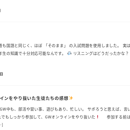
日
語も国語と同じく、ほぼ 「そのまま」 の入試問題を使用しました。 実
2年生の知識で十分対応可能なんです。
リスニングはどうだったかな？
2日
ラインをやり抜いた生徒たちの感想
GW中も、部活や習い事、遊びもあり、忙しい。 サボろうと思えば、言
でもしっかり参加して、GWオンラインをやり抜いた
参加する前は
]