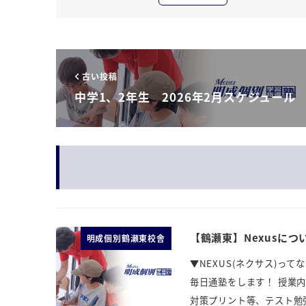
古い投稿
中学1、2年生 2026年2月スケジュール
【鶴瀬東】Nexusにつ
明成個別鶴瀬東校舎
▼NEXUS(ネクサス)
毎日通塾をします！ 授業
対策プリント等、テスト勉強