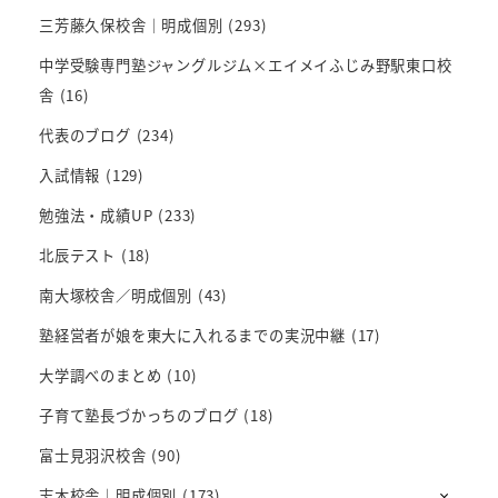
三芳藤久保校舎｜明成個別
(293)
中学受験専門塾ジャングルジム×エイメイふじみ野駅東口校
舎
(16)
代表のブログ
(234)
入試情報
(129)
勉強法・成績UP
(233)
北辰テスト
(18)
南大塚校舎／明成個別
(43)
塾経営者が娘を東大に入れるまでの実況中継
(17)
大学調べのまとめ
(10)
子育て塾長づかっちのブログ
(18)
富士見羽沢校舎
(90)
志木校舎｜明成個別
(173)