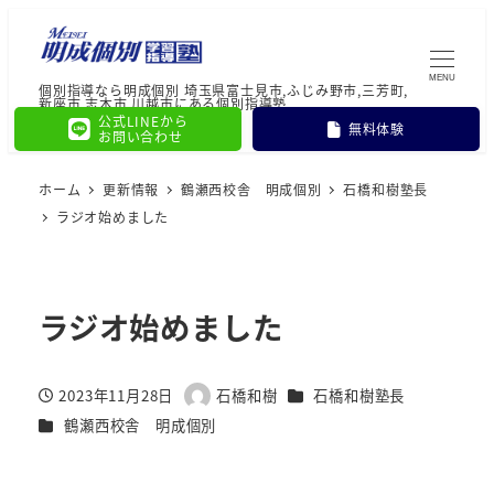
MENU
個別指導なら明成個別 埼玉県富士見市,ふじみ野市,三芳町,
新座市,志木市,川越市にある個別指導塾
公式LINEから
無料体験
お問い合わせ
ホーム
更新情報
鶴瀬西校舎 明成個別
石橋和樹塾長
ラジオ始めました
ラジオ始めました
カテゴリー
2023年11月28日
石橋和樹
石橋和樹塾長
投稿日
著
カテゴリー
鶴瀬西校舎 明成個別
者