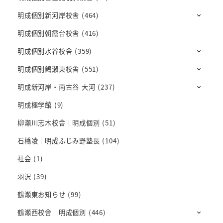
明成個別新河岸校舎
(464)
明成個別朝霞台校舎
(416)
明成個別水谷校舎
(359)
明成個別鶴瀬東校舎
(551)
明成新河岸・南古谷 大河
(237)
明成極学館
(9)
柳瀬川志木校舎｜明成個別
(51)
石橋凌｜明成ふじみ野塾長
(104)
社会
(1)
羽沢
(39)
鶴瀬東お知らせ
(99)
鶴瀬西校舎 明成個別
(446)