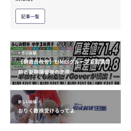
記事一覧
古い投稿
【朝霞台校舎】EIMEIグループ夏期講習
前と夏期講習後の北辰…
新しい投稿
おりく数検受けるってよ