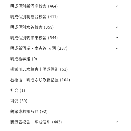
明成個別新河岸校舎
(464)
明成個別朝霞台校舎
(411)
明成個別水谷校舎
(359)
明成個別鶴瀬東校舎
(544)
明成新河岸・南古谷 大河
(237)
明成極学館
(9)
柳瀬川志木校舎｜明成個別
(51)
石橋凌｜明成ふじみ野塾長
(104)
社会
(1)
羽沢
(39)
鶴瀬東お知らせ
(92)
鶴瀬西校舎 明成個別
(443)