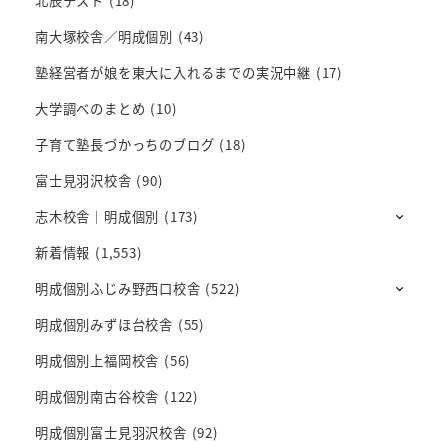
北辰テスト
(18)
南大塚校舎／明成個別
(43)
塾経営者が娘を東大に入れるまでの実況中継
(17)
大学調べのまとめ
(10)
子育て塾長づかっちのブログ
(18)
富士見羽沢校舎
(90)
志木校舎｜明成個別
(173)
新着情報
(1,553)
明成個別ふじみ野西口校舎
(522)
明成個別みずほ台校舎
(55)
明成個別上福岡校舎
(56)
明成個別南古谷校舎
(122)
明成個別富士見羽沢校舎
(92)